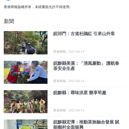
香港商報版權所有，未經書面允許不得使用。
新聞
皖祁門：古道杜鵑紅 引來山外客
香港商報
2025-04-14
皖黟縣美溪：「清風廉動」 護航春
茶安全生產
香港商報
2025-04-14
皖黟縣：尋味洪星 樂享筍趣
香港商報
2025-04-14
皖黟縣宏潭：推動茶旅融合發展 賦
能鄉村全面振興