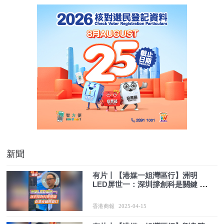
新聞
有片丨【港媒一姐灣區行】洲明
LED屏世一：深圳撐創科是關鍵 香
港成國際窗口
香港商報
2025-04-15