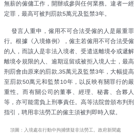
無薪的僱傭工作，開辦或參與任何業務。違者一經
定罪，最高可被判罰款5萬元及監禁3年。
發言人重申，僱用不可合法受僱的人是嚴重罪
行。根據《入境條例》，僱主若僱用不可合法受僱
的人，而該人是非法入境者、受遣送離境令或遞解
離境令規限的人、逾期逗留或被拒入境人士，最高
刑罰會由原來的罰款,35萬元及監禁3年，大幅提高
至罰款50萬元和監禁10年，以反映有關罪行的嚴
重性。而有關公司的董事、經理、秘書、合夥人
等，亦可能需負上刑事責任。高等法院曾頒布判刑
指引，聘用非法勞工的僱主須被判即時入獄。
頂圖：入境處在行動中拘捕懷疑非法勞工。政府新聞處