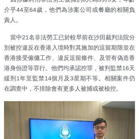
介乎44至64歲，他們為涉案公司或餐廳的相關負
責人。
當中21名非法勞工已於較早前在沙田裁判法院分
別被控違反在香港入境時對其施加的逗留期限並在
香港接受僱傭工作、違反逗留條件、及管有偽造香
港身份證等罪行。他們均承認控罪，被判監禁16天
緩刑1年至監禁14個月及3星期不等。相關案件仍
在調查中，不排除會有更多人被捕或被檢控。