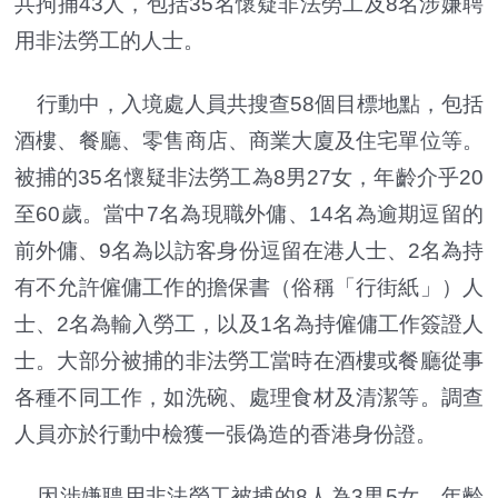
共拘捕43人，包括35名懷疑非法勞工及8名涉嫌聘
用非法勞工的人士。
行動中，入境處人員共搜查58個目標地點，包括
酒樓、餐廳、零售商店、商業大廈及住宅單位等。
被捕的35名懷疑非法勞工為8男27女，年齡介乎20
至60歲。當中7名為現職外傭、14名為逾期逗留的
前外傭、9名為以訪客身份逗留在港人士、2名為持
有不允許僱傭工作的擔保書（俗稱「行街紙」）人
士、2名為輸入勞工，以及1名為持僱傭工作簽證人
士。大部分被捕的非法勞工當時在酒樓或餐廳從事
各種不同工作，如洗碗、處理食材及清潔等。調查
人員亦於行動中檢獲一張偽造的香港身份證。
因涉嫌聘用非法勞工被捕的8人為3男5女，年齡