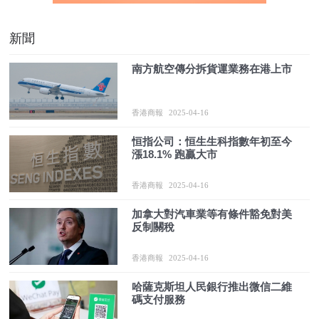
新聞
南方航空傳分拆貨運業務在港上市
香港商報
2025-04-16
恒指公司：恒生生科指數年初至今
漲18.1% 跑贏大市
香港商報
2025-04-16
加拿大對汽車業等有條件豁免對美
反制關稅
香港商報
2025-04-16
哈薩克斯坦人民銀行推出微信二維
碼支付服務