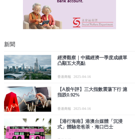
新聞
經濟觀察｜中國經濟一季度成績單
凸顯五大亮點
香港商報
2025-04-16
【A股午評】三大指數震蕩下行 滬
指跌0.92%
香港商報
2025-04-16
【港行海南】港澳台媒體「沉浸
式」體驗老爸茶・海口巴士