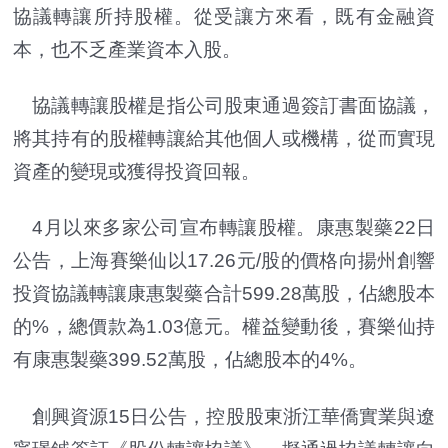
協議轉讓所持股權。從受讓方來看，既有金融資
本，也不乏產業資本入股。
協議轉讓股權是指公司股東通過簽訂書面協議，
將其持有的股權轉讓給其他個人或機構，從而實現
資產的變現或獲得投資回報。
4月以來多家公司宣布轉讓股權。康惠製藥22日
公告，上海賽樂仙以17.26元/股的價格向揚州創響
投資協議轉讓康惠製藥合計599.28萬股，佔總股本
的%，總價款為1.03億元。權益變動後，賽樂仙持
有康惠製藥399.52萬股，佔總股本的4%。
創興資源15日公告，控股股東浙江華僑實業與遼