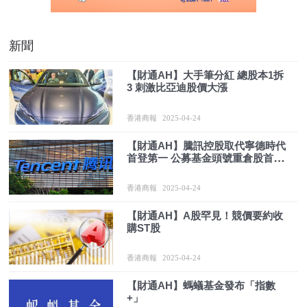
新聞
【財通AH】大手筆分紅 總股本1拆
3 刺激比亞迪股價大漲
香港商報
2025-04-24
【財通AH】騰訊控股取代寧德時代
首登第一 公募基金頭號重倉股首次
出現港股公司
香港商報
2025-04-24
【財通AH】A股罕見！競價要約收
購ST股
香港商報
2025-04-24
【財通AH】螞蟻基金發布「指數
+」