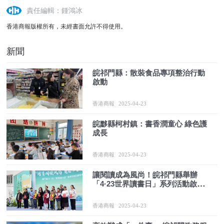
責任編輯：鍾鴻冰
香港商報版權所有，未經書面允許不得使用。
新聞
皖祁門縣：散裝食品專項整治行動
啟動
香港商報
2025-04-23
皖黟縣柯村鎮：書香潤童心 綠色護
成長
香港商報
2025-04-23
讓閱讀成為風尚！皖祁門縣舉辦
「4·23世界讀書日」系列活動啟動
儀式
香港商報
2025-04-23