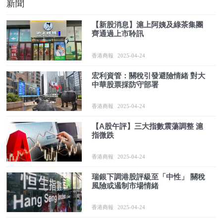
新聞
【新股消息】滬上阿姨及綠茶集團
齊通過上市聆訊
香港商報
2025-04-24
宏利資管：關稅引發避險情緒 對大
中華股票採防守部署
香港商報
2025-04-24
【A股午評】三大指數震蕩調整 滬
指微跌
香港商報
2025-04-24
瑞銀下調港股評級至「中性」 關稅
風險或遏制市場情緒
香港商報
2025-04-24