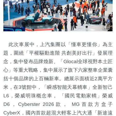
此次車展中，上汽集團以「懂車更懂你」為主
題，圍繞「平權驅動進階 共創美好出行」發展理
念，集中發布品牌煥新、「Glocal全球視野本土匠
心」等重大戰略，集中展示了旗下六家整車企業囊
括十個品牌的上百輛新車。總展示面積近2萬平方
米，在3號館中，「瞬感智能天幕轎車」全新智己
L6，榮威明珠概念車， 「國民電動家轎」榮威
D6，Cyberster 2026款， MG首款方盒子
CyberX，國內首款超混大輕客上汽大通「新途遠