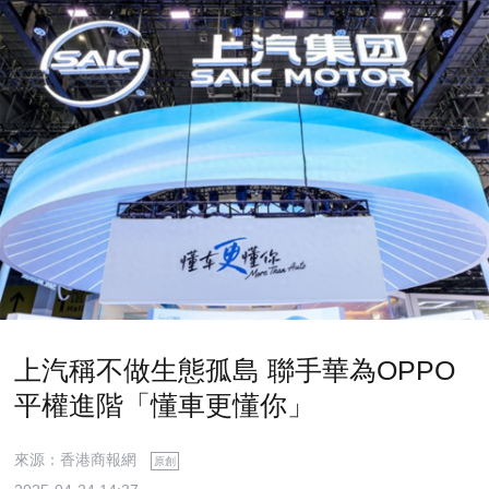
上汽稱不做生態孤島 聯手華為OPPO
平權進階「懂車更懂你」
來源：香港商報網
原創