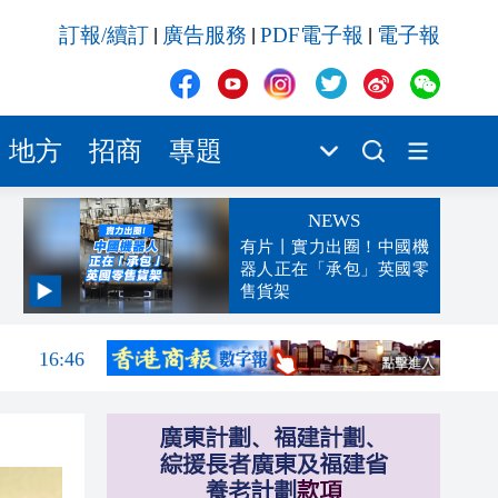
訂報/續訂
廣告服務
PDF電子報
電子報
|
|
|
地方
招商
專題
NEWS
有片丨實力出圈！中國機
器人正在「承包」英國零
售貨架
17:04
16:46
16:38
16:34
16:29