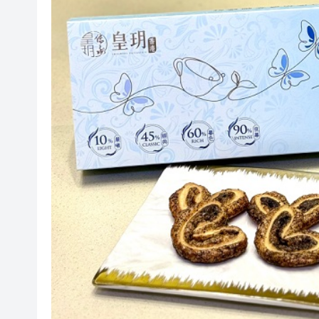
【港樓】叡璟下周開放示範單位及
中山翠亨舉辦文旅資源交流促
梁錦松料生物醫藥未來10年顯