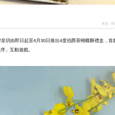
來源：
香
玥由即日起至4月30日推出4度伯爵茶蝴蝶酥禮盒，首
排序」互動遊戲。