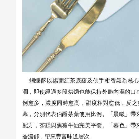
蝴蝶酥以錫蘭紅茶底蘊及佛手柑香氣為核心
潤，即使經過多段烘焗也能保持外脆內濕的口
例愈多，濃度同時愈高，甜度相對愈低，反之亦然
幕，分別代表伯爵茶葉使用比例。「晨曦」帶
配方，茶韻與焦糖牛油完美平衡。「暮色」帶
香濃郁，帶來豐富味道層次。