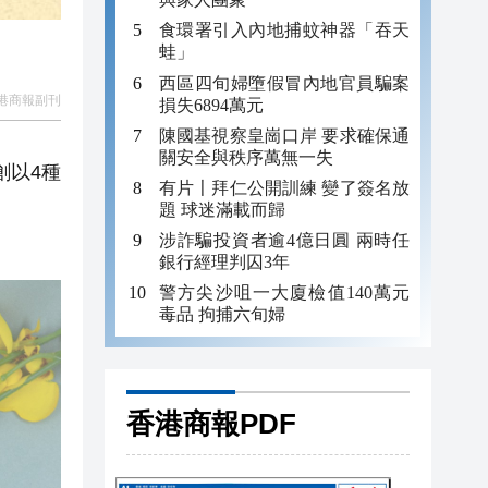
食環署引入內地捕蚊神器「吞天
蛙」
西區四旬婦墮假冒內地官員騙案
港商報副刊
損失6894萬元
陳國基視察皇崗口岸 要求確保通
關安全與秩序萬無一失
創以4種
有片〡拜仁公開訓練 變了簽名放
題 球迷滿載而歸
涉詐騙投資者逾4億日圓 兩時任
銀行經理判囚3年
警方尖沙咀一大廈檢值140萬元
毒品 拘捕六旬婦
香港商報PDF