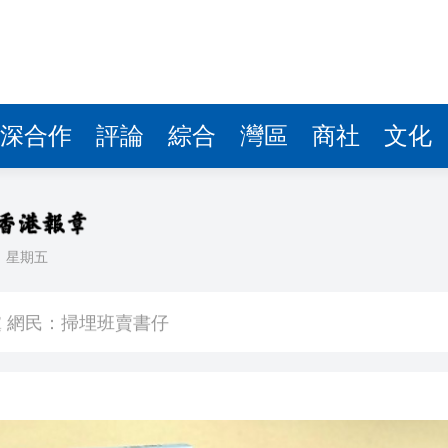
深合作
評論
綜合
灣區
商社
文化
日
星期五
錄取457名港澳台僑生
 網民：掃埋班賣書仔
娟：關愛隊已成地區治理團隊一份子
% 中原料高位反覆
港元