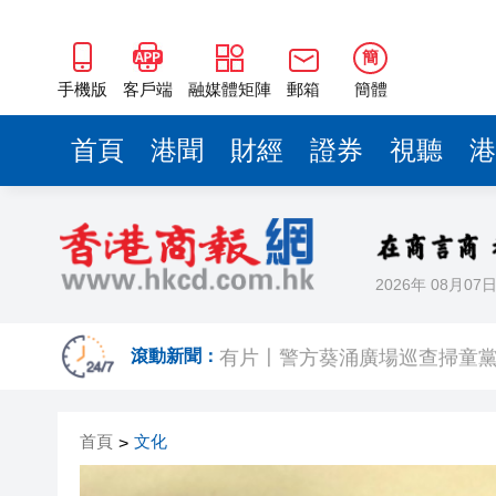
簡
手機版
客戶端
融媒體矩陣
郵箱
簡體
首頁
港聞
財經
證券
視聽
港
2026年 08月07
報考熱度持續高漲 今年深圳大學
有片〡警方葵涌廣場巡查掃童黨
滾動新聞：
民青局舉辦關愛隊培訓班 麥美
首頁
文化
>
【港樓】CCL連跌兩周共0.45
拿森科技上市首日報收於17.52