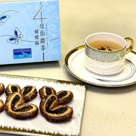
開價 暫接逾5000個買家查詢
進暨文旅推薦官品鑑活動
著增長 港可助內地企業走出去