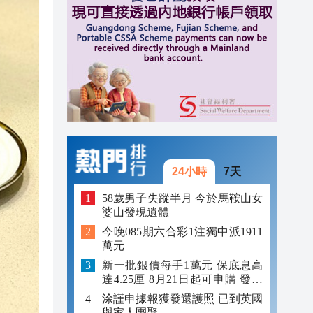
16:28
16:27
16:18
24小時
7天
58歲男子失蹤半月 今於馬鞍山女
婆山發現遺體
今晚085期六合彩1注獨中派1911
萬元
新一批銀債每手1萬元 保底息高
達4.25厘 8月21日起可申購 發行
金額最多550億
涂謹申據報獲發還護照 已到英國
與家人團聚