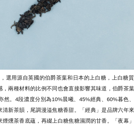
，選用源自英國的伯爵茶葉和日本的上白糖，上白糖質
感，兩種材料的比例不同也會直接影響其味道，伯爵茶
。4段濃度分別為10%晨曦、45%經典、60%暮色、
來清新茶韻，尾調漫溢焦糖香甜。「經典」是品牌六年
來煙燻茶香底蘊，再綴上白糖焦糖濕潤的甘香。「夜幕