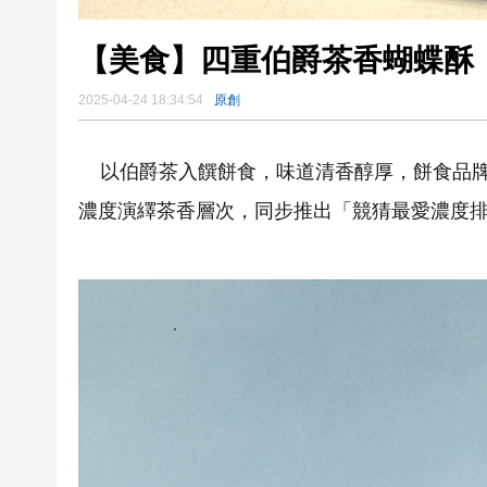
【美食】四重伯爵茶香蝴蝶酥
2025-04-24 18:34:54
原創
以伯爵茶入饌餅食，味道清香醇厚，餅食品牌皇
濃度演繹茶香層次，同步推出「競猜最愛濃度