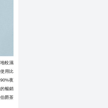
地較濕
葉使用比
90%夜
來的暢銷
」伯爵茶