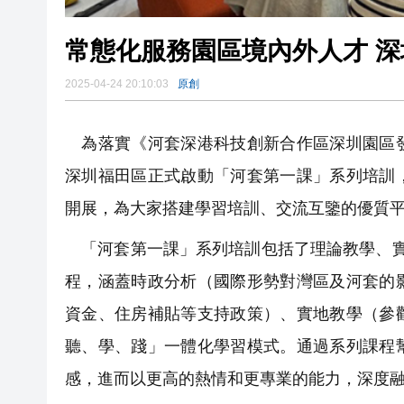
常態化服務園區境內外人才 
2025-04-24 20:10:03
原創
為落實《河套深港科技創新合作區深圳園區發
深圳福田區正式啟動「河套第一課」系列培訓
開展，為大家搭建學習培訓、交流互鑒的優質
「河套第一課」系列培訓包括了理論教學、實
程，涵蓋時政分析（國際形勢對灣區及河套的
資金、住房補貼等支持政策）、實地教學（參
聽、學、踐」一體化學習模式。通過系列課程
感，進而以更高的熱情和更專業的能力，深度