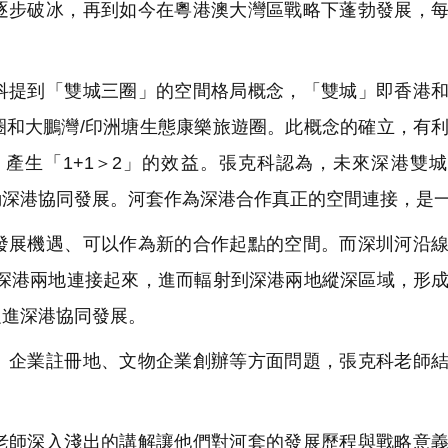
逐步破冰，再到如今在粵港澳大灣區戰略下蓬勃發展，
提到「雙城三圈」的空間格局概念，「雙城」即香港和
圈和大鵬灣/印洲塘生態康樂旅遊圈。此概念的確立，有
產生「1+1＞2」的效益。張克科認為，未來深港雙
動深港協同發展。河套作為深港合作真正的空間連接，是
展機遇、可以作為新的合作起點的空間。而深圳河沿線
將深港兩地連接起來，進而輻射到深港兩地縱深區域，形
促進深港協同發展。
企業註冊地、文物企業創辦等方面問題，張克科老師結
師深入淺出的講解讓他們對河套的發展歷程與戰略意義