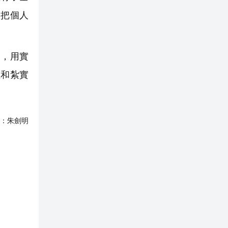
，把個人
，用實
維和紮實
：
朱劍明