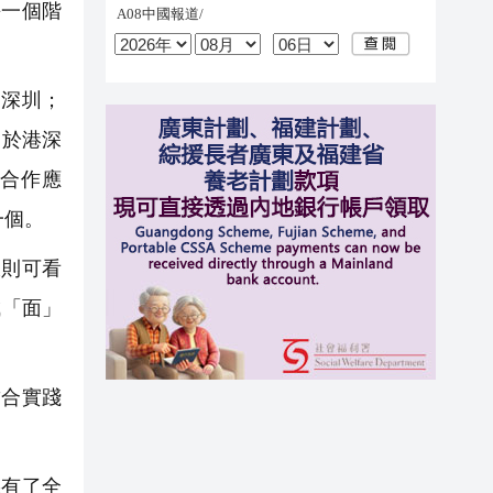
每一個階
深圳；
利於港深
城合作應
一個。
則可看
成「面」
合實踐
有了全