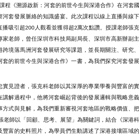
期課程《溯源啟新：河套的前世今生與深港合作》在河套
察河套發展脈絡的知識盛宴。此次課程以線上直播與線
直播吸引超200人觀看並獲得超2萬次點讚。授課老師張
專家老師，曾任深圳市科技局副局長、深圳市高新辦副
港跨境落馬洲河套發展研究等課題，並長期關注、研究
河套的前世今生與深港合作》一書，為我們探究河套發
實見證者，張克科老師以其深厚的專業學養與豐富的實
在講解過程中，他將河套崛起背後的發展邏輯與戰略意
事方式與見解，為我們重新審視河套地區的戰略價值、
。張老師以「回顧、思考、展望」為關鍵詞，結合《深港
及豐富的史料照片，為學員們生動講述了深港接壤區域