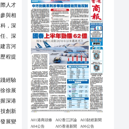
國際人才
下參與相
克科，深
主任、深
、建言河
展歷程提
踐經驗
義徐徐展
把握深港
科技創新
的發展變