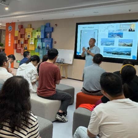
」 能源運輸仍存變數
易國家安全調查
友邦低開逾6%