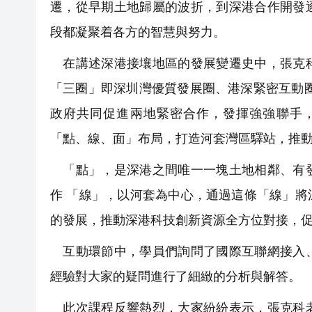
遷，從早期土地歸屬的波折，到深港合作開發
段都凝聚着各方的智慧與努力。
在講述深港接壤地區的發展變遷史中，張克科
「三圈」即深圳灣優質發展圈、港深緊密互動
政府共同促進兩地緊密合作，發揮強強聯手，
「點、線、面」布局，打造河套灣區驛站，推
「點」，是深港之間唯一一塊土地相鄰、有發
作 「線」，以河套為中心，通過這條「線」
的發展，推動深港科技創新資源全方位對接，
互動環節中，學員們詢問了國際互聯網接入、
經驗對大家的疑問進行了細緻的分析與解答。
此次課程反響熱烈，大家紛紛表示，張克科老