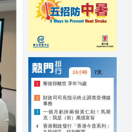
09:54
09:54
09:51
24小時
7天
黎彼得離世 享年76歲
財政司司長指示終止調查壹傳媒
事務
一個月虧掉兩個黃仁勛！馬斯
克：我是（前）萬億富翁
香港郵政發行「香港今昔系列：
九龍城區」特別郵票