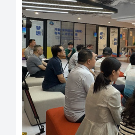
綜述｜霍爾木茲海峽「有限恢復
有片丨商務部發起首例對外貿
傳內地客來港投保收益被徵稅 