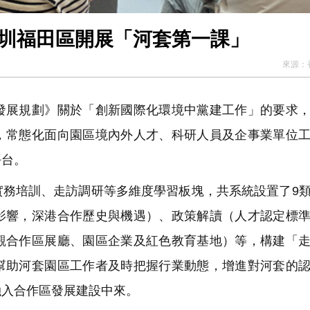
深圳福田區開展「河套第一課」
來源：
展規劃》關於「創新國際化環境中黨建工作」的要求，
，常態化面向園區境內外人才、科研人員及企事業單位
平台。
務培訓、走訪調研等多維度學習板塊，共系統設置了9
影響，深港合作歷史與機遇）、政策解讀（人才認定標
觀合作區展廳、園區企業及紅色教育基地）等，構建「
幫助河套園區工作者及時把握行業動態，增進對河套的
融入合作區發展建設中來。