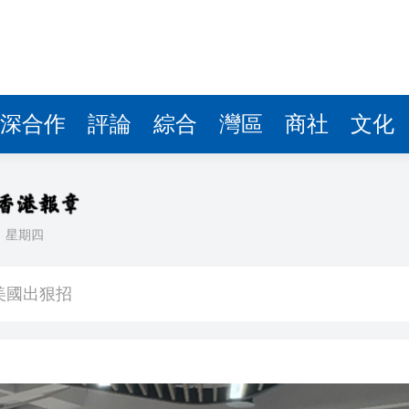
深合作
評論
綜合
灣區
商社
文化
日
星期四
 1E-A10 將推出會場限定「$100麥東記插畫福袋」
美國出狠招
息0.485加元
港執法籲提高安全意識
滿波折且耗時」