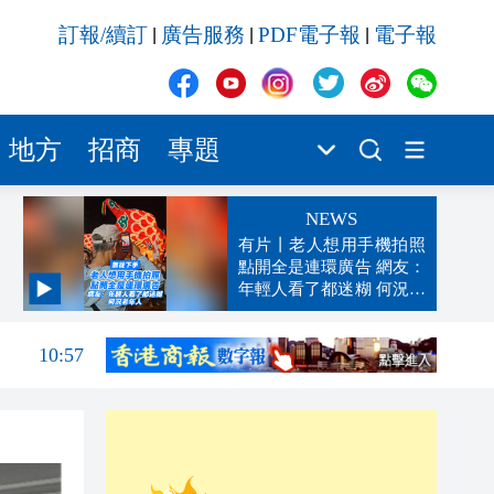
訂報/續訂
廣告服務
PDF電子報
電子報
|
|
|
地方
招商
專題
NEWS
有片丨老人想用手機拍照
點開全是連環廣告 網友：
年輕人看了都迷糊 何況老
10:58
年人
10:57
10:20
10:08
09:59