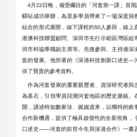
4月22日晚，備受矚目的「河套第一課」首
驛站成功舉辦，為眾多學員帶來了一場深度洞
結合的形式展開，線下課程約50人參與，線上
港澳科技聯盟顧問、深圳市先行示範區灣區組
圳市科協專職副主席等。先後參與、主持過深
套的發展。他所著的《深港科技創新口述史—
供了寶貴的參考資料。
作為河套發展的重要親歷者、資深研究者與忠
為基石，引領學員回溯河套地區的歷史脈絡。
開，講述時如數家珍、娓娓道來，以獨特的敘
合作新機遇，提供了極具啟發性的全新視角 
口述史——河套的前世今生與深港合作》一書