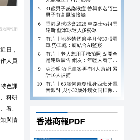
31歲男子感染猴痘 曾與多名陌生
男子有高風險接觸
香港足球盛會2026 車路士vs祖雲
香港商報網
達斯 藍軍球迷人多勢眾
有片丨地盤禁煙逾半月發39張罰
單 勞工處：研結合AI監察
近日，
有片丨老人想用手機拍照 點開全
是連環廣告 網友：年輕人看了都
工作人員
迷糊 何況老年人
尖沙咀酒吧血案再有4人落網 累
計16人被捕
有片丨63歲何超瓊現身西班牙電
類特色課
音派對 與小32歲外甥女同框像姐
妹
準、科研
走、看、
香港商報PDF
認知與情