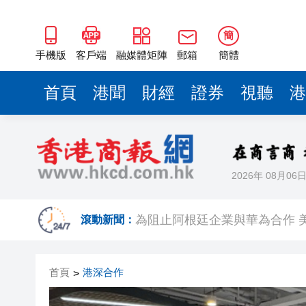
簡
手機版
客戶端
融媒體矩陣
郵箱
簡體
首頁
港聞
財經
證券
視聽
港
2026年 08月06
奇華餅家參「2026美食博覽」展位
為阻止阿根廷企業與華為合作 
滾動新聞：
宏利金融第二季盈利按年升17% 派
首頁
港深合作
>
上半年63人車禍身亡 警方全
美副總統稱與伊朗談判將「充