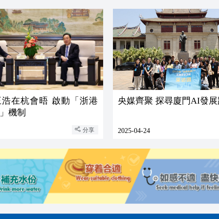
王浩在杭會晤 啟動「浙港
央媒齊聚 探尋廈門AI發
」機制
分享
2025-04-24