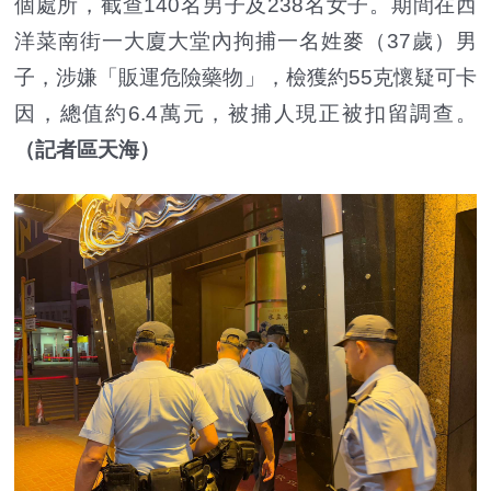
個處所，截查140名男子及238名女子。期間在西
洋菜南街一大廈大堂內拘捕一名姓麥（37歲）男
子，涉嫌「販運危險藥物」，檢獲約55克懷疑可卡
因，總值約6.4萬元，被捕人現正被扣留調查。
（記者區天海）