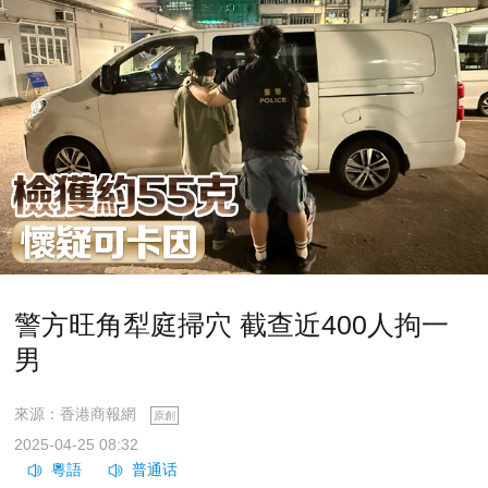
警方旺角犁庭掃穴 截查近400人拘一
男
來源：香港商報網
原創
2025-04-25 08:32