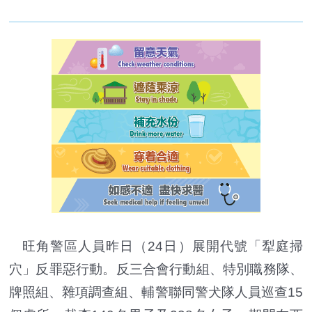
旺角警區人員昨日（24日）展開代號「犁庭掃
穴」反罪惡行動。反三合會行動組、特別職務隊、
牌照組、雜項調查組、輔警聯同警犬隊人員巡查15