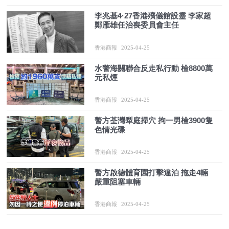
李兆基4·27香港殯儀館設靈 李家超
鄭雁雄任治喪委員會主任
香港商報
2025-04-25
水警海關聯合反走私行動 檢8800萬
元私煙
香港商報
2025-04-25
警方荃灣犁庭掃穴 拘一男檢3900隻
色情光碟
香港商報
2025-04-25
警方啟德體育園打擊違泊 拖走4輛
嚴重阻塞車輛
香港商報
2025-04-25