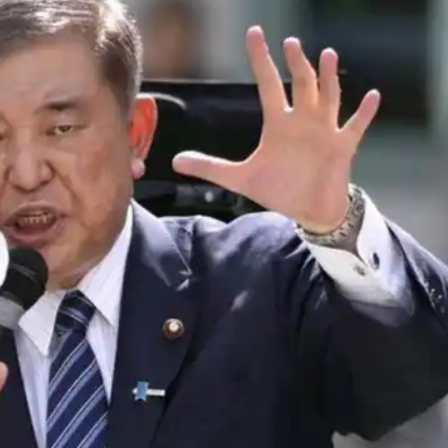
會暨第十屆殘疾人運動會開幕式主題歌《心念山海》MV正式
住3至5年留港意願飆升至92%
沿海登陸 中心附近最大風力14級