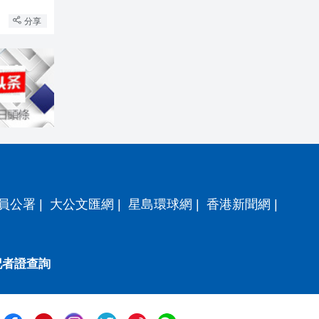
分享
員公署
|
大公文匯網
|
星島環球網
|
香港新聞網
|
記者證查詢