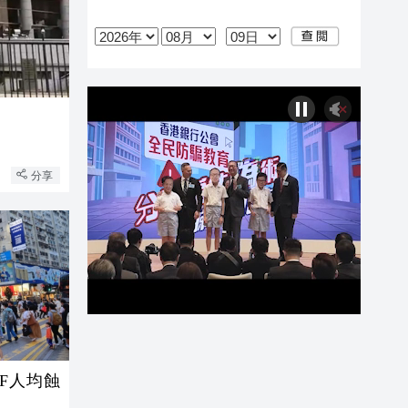
分享
PF人均蝕