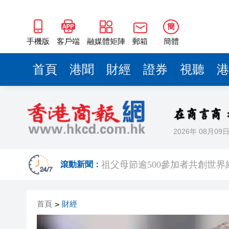
簡
手機版
客戶端
融媒體矩陣
郵箱
簡體
首頁
港聞
財經
證券
視聽
港
2026年 08月09
颱風「白海豚」在浙江樂清二
祖父母節逾500參加者共創世
滾動新聞：
伊朗最高領袖與總統舉行會談 
首頁
財經
>
港區全國人大代表團結束安徽調
民政總署開放19間社區會堂和