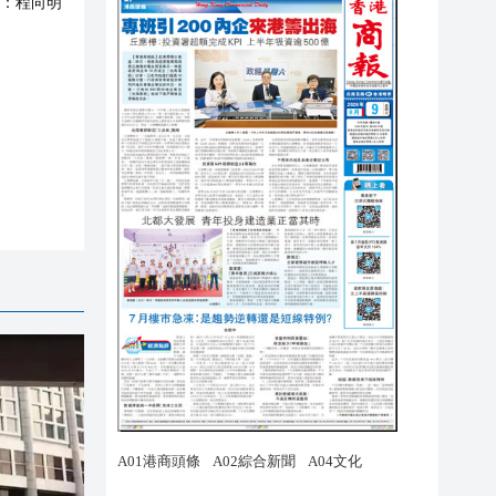
：
程向明