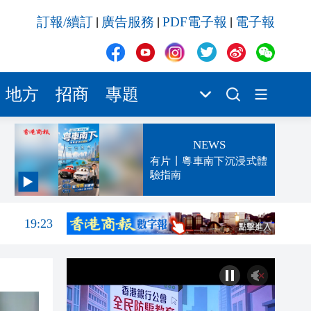
訂報/續訂
廣告服務
PDF電子報
電子報
|
|
|
地方
招商
專題
NEWS
有片丨粵車南下沉浸式體
驗指南
19:25
19:23
19:16
19:09
19:07