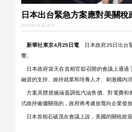
日本出台緊急方案應對美關稅
2025-04-25 16:16:23
新華社東京4月25日電
日本政府25日出台
響。
日本政府當天在首相官邸召開的會議上通過了
融資的支持、維持就業和培養人才、刺激國內
方案具體措施涵蓋調低汽油售價、對電費和燃
式維持僱傭關係的，政府將考慮放寬向企業發
日本首相石破茂在會議上說，美國的關稅政策