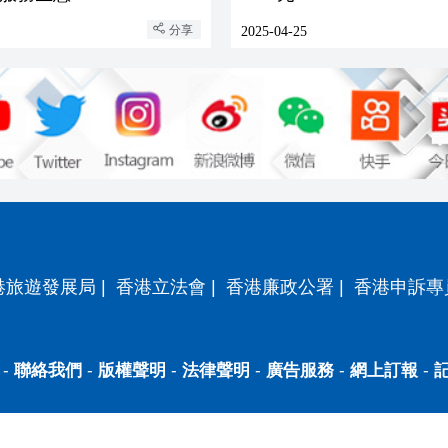
分享
2025-04-25
港旅遊發展局
|
香港立法會
|
香港廉政公署
|
香港申訴專
-
聯絡我們
-
版權聲明
-
法律聲明
-
廣告服務
-
網上訂報
-