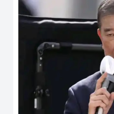
有片 | 廣東省第十七屆運動
調查發現港漂「越住越愛港」 居
颱風「白海豚」在浙江台州玉環