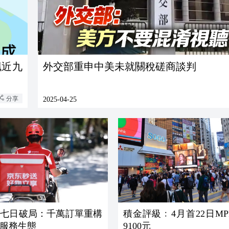
飆近九
外交部重申中美未就關稅磋商談判
分享
2025-04-25
賣七日破局：千萬訂單重構
積金評級﹕4月首22日M
服務生態
9100元