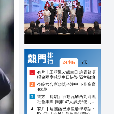
發布
18:50
18:25
18:23
24小時
7天
有片丨王菲迎57歲生日 謝霆鋒演
唱會兩度喊話生日快樂 隔空撒糖
今晚六合彩頭獎半注中 下期多寶
400萬
警方「捷駒」行動瓦解西九龍黑
社會集團 拘捕147人涉洗6億元黑
錢
有片丨迪麗熱巴跟星爺學粵語：
盼《功夫女足》觀眾看得開心