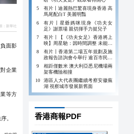
有片丨迪麗熱巴驚喜現身香港 高
馬尾配白T 美麗明豔
有片丨星爺媽咪現身《功夫女
源：
新華社
足》謝票場 親切揮手力挺兒子
有片丨【《功夫女足》香港將上
映】周星馳：因時間調整 未能製
的負面影
作粵語版 對此深表遺憾
有片丨香港第二場五年規劃及施
政報告諮詢會今舉行 逾百市民出
席
相距僅數米 澳大利亞悉尼機場兩
對企業
架客機險相撞
港區人大代表團繼續考察安徽蕪
湖 視察城市發展新舊面
業等方
香港商報PDF
秩序。