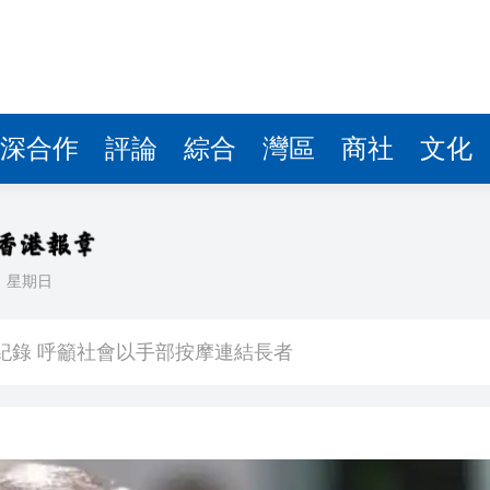
深合作
評論
綜合
灣區
商社
文化
日
星期日
次登陸
界紀錄 呼籲社會以手部按摩連結長者
討論經濟和軍事等問題
研 建言深化皖港合作發展
社區中心作臨時避暑中心