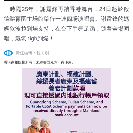
時隔25年，謝霆鋒再踏香港舞台，24日起於啟
德體育園主場館舉行一連四場演唱會。謝霆鋒的媽
媽狄波拉到場支持，在台下手舞足蹈，隨着全場同
唱，氣氛high到爆！
責任編輯：程向明
香港商報版權所有，未經書面允許不得使用。