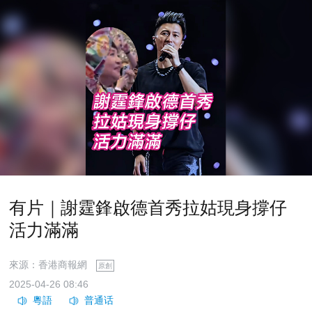
有片｜謝霆鋒啟德首秀拉姑現身撐仔
活力滿滿
來源：香港商報網
原創
2025-04-26 08:46