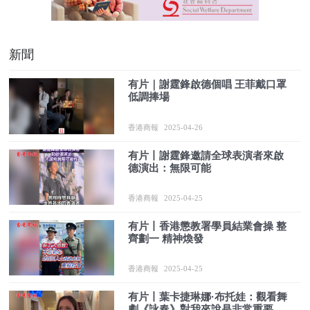
新聞
有片｜謝霆鋒啟德個唱 王菲戴口罩
低調捧場
香港商報
2025-04-26
有片丨謝霆鋒邀請全球表演者來啟
德演出：無限可能
香港商報
2025-04-25
有片丨香港懲教署學員結業會操 整
齊劃一 精神煥發
香港商報
2025-04-25
有片丨葉卡捷琳娜·布托娃：觀看舞
劇《詠春》對我來說是非常重要的