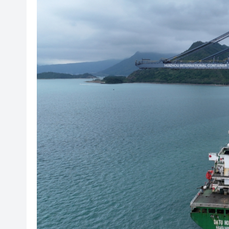
有片〡警方葵涌廣場巡查掃童黨
民青局舉辦關愛隊培訓班 麥美
【港樓】CCL連跌兩周共0.45