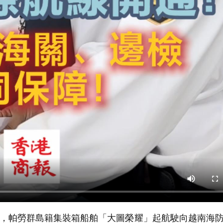
刻，帕勞群島籍集裝箱船舶「大圖榮耀」起航駛向越南海