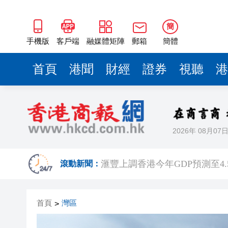
簡
手機版
客戶端
融媒體矩陣
郵箱
簡體
首頁
港聞
財經
證券
視聽
港
2026年 08月07
有片丨泰國校園槍擊案致7死15
滙豐上調香港今年GDP預測至4.
滾動新聞：
有片｜步態反常語無倫次 男旅
首頁
灣區
>
有片｜鄧炳強批記協換屆選舉無
報考熱度持續高漲 今年深圳大學