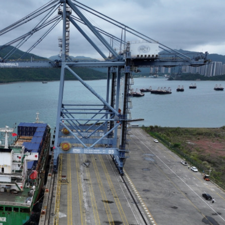
 網民：掃埋班賣書仔
娟：關愛隊已成地區治理團隊一份子
% 中原料高位反覆