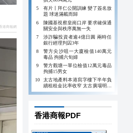
有片〡拜仁公開訓練 變了簽名放
題 球迷滿載而歸
陳國基視察皇崗口岸 要求確保通
香港商報網
關安全與秩序萬無一失
涉詐騙投資者逾4億日圓 兩時任
銀行經理判囚3年
警方尖沙咀一大廈檢值140萬元
毒品 拘捕六旬婦
警方觀塘一單位檢值12萬元毒品
拘捕15男女
太古地產料本港寫字樓下半年負
續租租金比率收窄 太古廣場明年
轉正
香港商報PDF