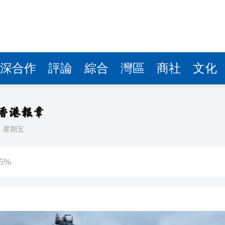
深合作
評論
綜合
灣區
商社
文化
日
星期五
傷 槍手為初中生 在教室飲彈身亡
5%
客內褲藏2包冰毒 闖關西九龍被截
認受性 警告若涉危害國安「後果自負」
錄取457名港澳台僑生