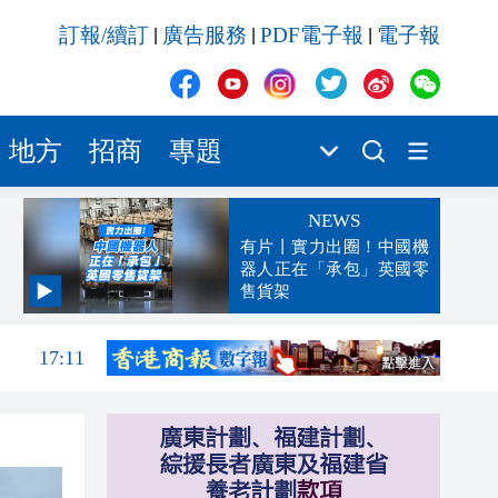
訂報/續訂
廣告服務
PDF電子報
電子報
|
|
|
地方
招商
專題
NEWS
有片丨實力出圈！中國機
器人正在「承包」英國零
售貨架
17:13
17:11
17:09
17:06
17:04