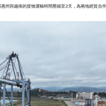
將惠州與越南的貨物運輸時間壓縮至2天，為兩地經貿合