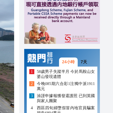
16:46
16:38
16:34
24小時
7天
58歲男子失蹤半月 今於馬鞍山女
婆山發現遺體
今晚085期六合彩1注獨中派1911
萬元
涂謹申據報獲發還護照 已到英國
與家人團聚
西區四旬婦墮假冒內地官員騙案
損失6894萬元