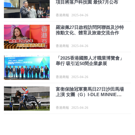
項目將落戶科技園 最快7月公布
香港商報
2025-04-26
羅淑佩27日啟程訪問阿聯酋及沙特
推動文化、體育及旅遊交流合作
香港商報
2025-04-26
「2025香港國際人才職業博覽會」
舉行 吸引近50間企業參展
香港商報
2025-04-26
富衛保險冠軍賽馬日27日沙田馬場
上演 女團（G）I-DLE MINNIE容祖
兒獻唱
香港商報
2025-04-26