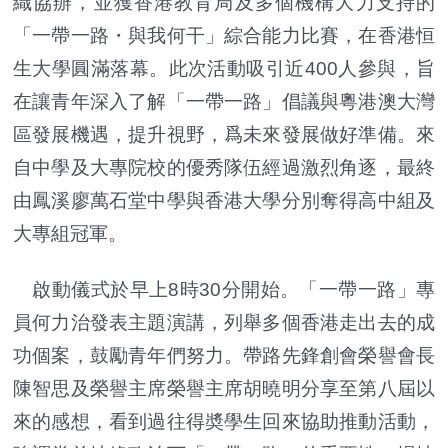
織協辦，並獲香港教育局及多個機構大力支持的
「一帶一路・與我何干」綜合能力比賽，在香港恒
生大學圓滿落幕。此次活動吸引近400人參與，旨
在讓青年深入了解「一帶一路」倡議與粵港澳大灣
區發展機遇，提升視野，爲未來發展做好準備。來
自中學及大專院校的優秀隊伍經過激烈角逐，最終
由鳳溪廖萬石堂中學與香港大學分別奪得高中組及
大專組冠軍。
啟動儀式於早上8時30分開始。「一帶一路」專
員何力治發表主題演講，列舉多個香港走出去的成
功個案，鼓勵青年們努力。帶路先鋒創會榮譽會長
陳智思及榮譽主席榮譽主席胡曉明分享至第八屆以
來的感想，看到過往得奬學生回來協助推動活動，