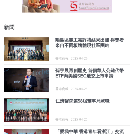
新聞
離島區義工嘉許禮結果出爐 得獎者
來自不同板塊體現社區團結
香港商報
2025-04-26
孫宇晨再創歷史 首個華人公鏈代幣
ETF向美國SEC遞交上市申請
香港商報
2025-04-25
仁濟醫院第58屆董事局就職
香港商報
2025-04-25
「愛我中華 香港青年看浙江」交流