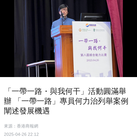
「一帶一路・與我何干」活動圓滿舉
辦 「一帶一路」專員何力治列舉案例
闡述發展機遇
來源：香港商報網
2025-04-26 22:12