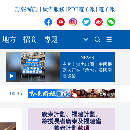
訂報/續訂
廣告服務
PDF電子報
電子報
|
|
|
地方
招商
專題
NEWS
有片丨實力出圈！中國機
器人正在「承包」英國零
售貨架
04:29
00:45
00:26
00:16
「豹
23:58