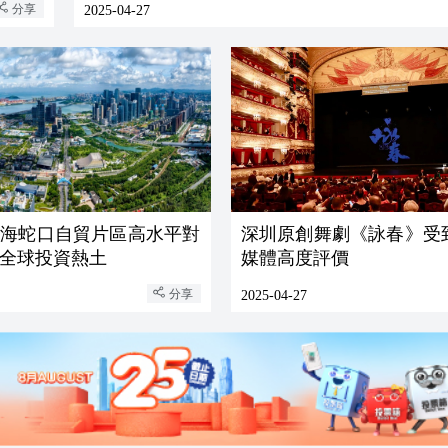
分享
2025-04-27
前海蛇口自貿片區高水平對
深圳原創舞劇《詠春》受
全球投資熱土
媒體高度評價
分享
2025-04-27