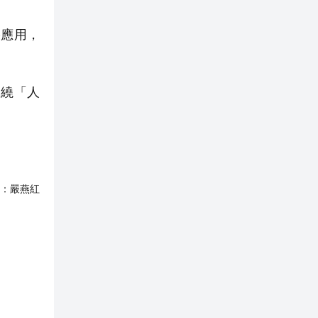
應用，
繞「人
：
嚴燕紅