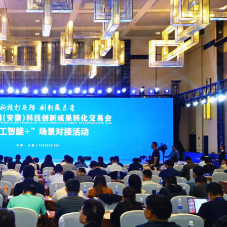
程式賬戶
品 便利灣區居民