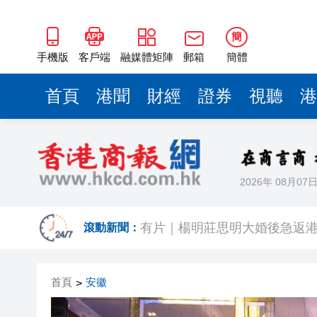
簡
手機版
客戶端
融媒體矩陣
郵箱
簡體
首頁
港聞
財經
證券
視聽
港
2026年 08月07
有片｜拜仁2:1擊
有片｜楊明莊思明大婚後急返港
滾動新聞：
羅淑佩：三場足球賽事逾12萬
首頁
安徽
>
SK海力士斥逾3000億建兩座晶
有片丨【《愛回家》迎大結局】