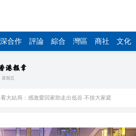
深合作
評論
綜合
灣區
商社
文化
日
星期五
敗維拉 180秒重溫全場精華
看大結局：感激愛回家助走出低谷 不捨大家庭
人入場 票尾經濟成效顯現
圓廠
銀髮男團「大四喜」：十年深厚情誼 有歡亦有淚 緬懷