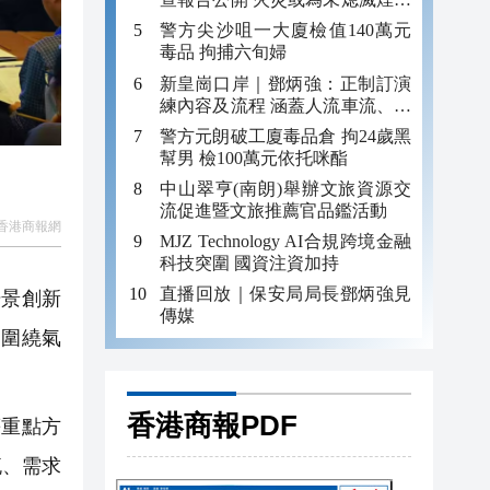
引發
警方尖沙咀一大廈檢值140萬元
毒品 拘捕六旬婦
新皇崗口岸｜鄧炳強：正制訂演
練內容及流程 涵蓋人流車流、緊
急應變等
警方元朗破工廈毒品倉 拘24歲黑
幫男 檢100萬元依托咪酯
中山翠亨(南朗)舉辦文旅資源交
流促進暨文旅推薦官品鑑活動
香港商報網
MJZ Technology AI合規跨境金融
科技突圍 國資注資加持
直播回放｜保安局局長鄧炳強見
場景創新
傳媒
，圍繞氣
香港商報PDF
等重點方
流、需求