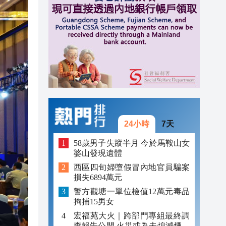
23:45
23:38
23:29
24小時
7天
58歲男子失蹤半月 今於馬鞍山女
婆山發現遺體
西區四旬婦墮假冒內地官員騙案
損失6894萬元
警方觀塘一單位檢值12萬元毒品
拘捕15男女
宏福苑大火｜跨部門專組最終調
查報告公開 火災或為未熄滅煙頭