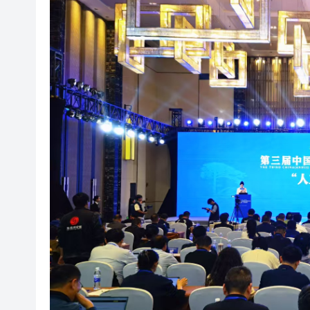
叔」黎彼得
入境處反非法勞工行動拘12人
社署籲市民提防偽冒社署通訊
李家超：鼓勵保險業開發跨境產