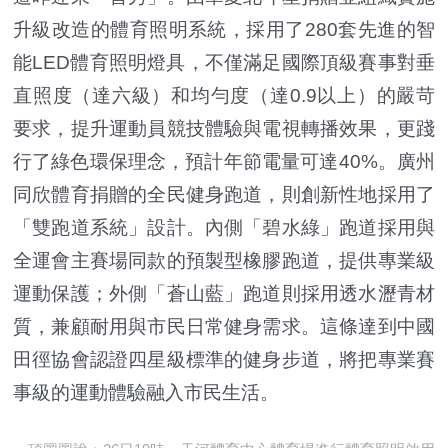
升級改造的體育照明系統，採用了280套先進的智
能LED體育照明燈具，不僅滿足國際頂級賽事對垂
直照度（達六級）和均勻度（達0.9以上）的嚴苛
要求，提升運動員競技體驗與電視轉播效果，更踐
行了綠色環保理念，預計年節電量可達40%。廣州
同欣體育捐贈的全民健身跑道，則創新性地採用了
「雙跑道系統」設計。內側「碧水綠」跑道採用與
全運會主賽場同款的預製型橡膠跑道，提供專業級
運動保護；外側「蒼山藍」跑道則採用透水瀝青材
質，兼顧耐用與市民日常健身需求。這條達到中國
田徑協會認證四星級標準的健身步道，將把專業賽
事級的運動體驗融入市民生活。