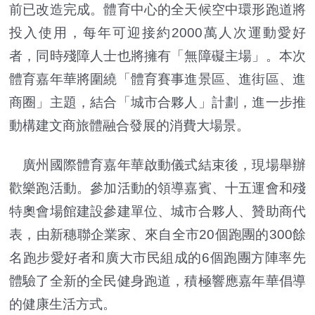
前已改造完成。體育中心的全天候空中環形跑道將
投入使用，每年可迎接約2000萬人次運動愛好
者，同時殘障人士也將擁有「無障礙主場」。本次
體育嘉年華將圍繞「體育賽事進景區、進街區、進
商圈」主題，結合「城市合夥人」計劃，進一步推
動構建文商旅體融合發展的消費大場景。
廣州國際體育嘉年華啟動儀式結束後，現場舉辦
歡樂跑活動。參加活動的領導嘉賓、十五運會和殘
特奧會場館建設參建單位、城市合夥人、贊助商代
表，由新穗聯企業家、來自全市20個跑團的300餘
名跑步愛好者和廣大市民組成的6個跑團方陣率先
體驗了全新的全民健身跑道，積極響應嘉年華倡導
的健康生活方式。