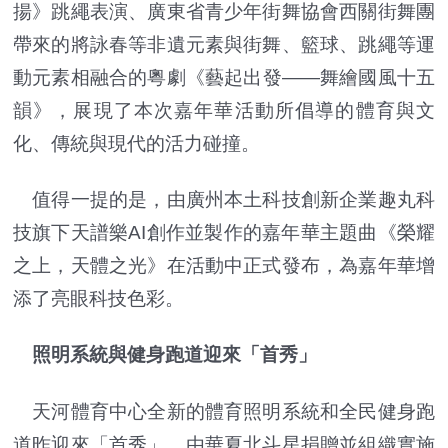
揚》跳繩表演、廣東省青少年街舞協會西關街舞團
帶來的將詠春等非遺元素與街舞、籃球、跳繩等運
動元素相融合的粵劇《藝起出發——舞繪國風十五
韻》，展現了本次嘉年華活動所倡導的體育與文
化、傳統與現代的活力碰撞。
值得一提的是，由廣州本土科技創新企業趣丸科
技旗下天譜樂AI創作並製作的嘉年華主題曲《榮耀
之上，天體之光》在活動中正式發布，為嘉年華增
添了亮眼科技色彩。
照明系統與健身跑道迎來「首秀」
天河體育中心全新的體育照明系統和全民健身跑
道昨迎來「首秀」。由華夏北斗星捐贈並組織實施