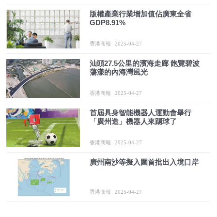
版權產業行業增加值佔廣東全省
GDP8.91%
香港商報
2025-04-27
汕頭27.5公里的濱海走廊 飽覽碧波
蕩漾的內海灣風光
香港商報
2025-04-27
首屆具身智能機器人運動會舉行
「廣州造」機器人來踢球了
香港商報
2025-04-27
廣州南沙等擬入圍首批出入境口岸
香港商報
2025-04-27