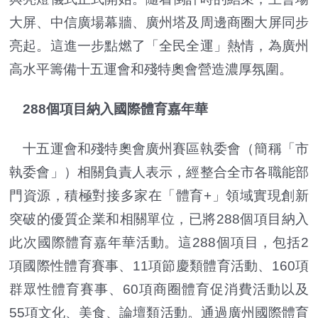
大屏、中信廣場幕牆、廣州塔及周邊商圈大屏同步
亮起。這進一步點燃了「全民全運」熱情，為廣州
高水平籌備十五運會和殘特奧會營造濃厚氛圍。
288個項目納入國際體育嘉年華
十五運會和殘特奧會廣州賽區執委會（簡稱「市
執委會」）相關負責人表示，經整合全市各職能部
門資源，積極對接多家在「體育+」領域實現創新
突破的優質企業和相關單位，已將288個項目納入
此次國際體育嘉年華活動。這288個項目，包括2
項國際性體育賽事、11項節慶類體育活動、160項
群眾性體育賽事、60項商圈體育促消費活動以及
55項文化、美食、論壇類活動。通過廣州國際體育