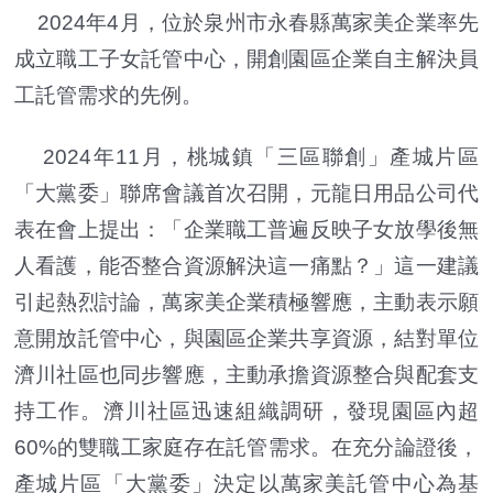
2024年4月，位於泉州市永春縣萬家美企業率先
成立職工子女託管中心，開創園區企業自主解決員
工託管需求的先例。
2024年11月，桃城鎮「三區聯創」產城片區
「大黨委」聯席會議首次召開，元龍日用品公司代
表在會上提出：「企業職工普遍反映子女放學後無
人看護，能否整合資源解決這一痛點？」這一建議
引起熱烈討論，萬家美企業積極響應，主動表示願
意開放託管中心，與園區企業共享資源，結對單位
濟川社區也同步響應，主動承擔資源整合與配套支
持工作。濟川社區迅速組織調研，發現園區內超
60%的雙職工家庭存在託管需求。在充分論證後，
產城片區「大黨委」決定以萬家美託管中心為基