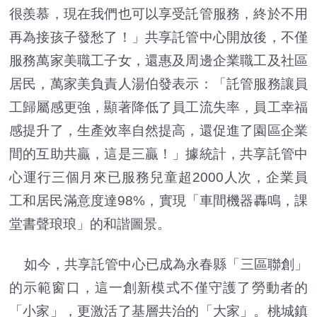
很羨慕，現在我們也可以享受託管服務，終於不用
再為接孩子發愁了！」共享託管中心開放後，不僅
服務萬家美職工子女，還惠及周邊企業職工及社區
居民，萬家美負責人湯伯發表示：「託管服務讓員
工歸屬感更強，顯著降低了員工流失率，員工幸福
感提升了，生產效率自然提高，還促進了園區企業
間的互助共贏，這是三贏！」據統計，共享託管中
心運行三個月來已服務兒童超2000人次，企業員
工和居民滿意度達98%，實現「車間機器轟鳴，課
堂書聲琅琅」的和諧圖景。
如今，共享託管中心已成為永春縣「三區聯創」
的示範窗口，這一創新模式不僅守護了勞動者的
「小家」，更激活了基層共治的「大家」。桃城鎮