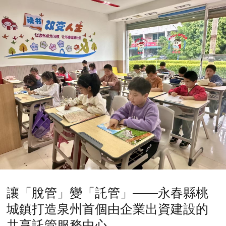
讓「脫管」變「託管」——永春縣桃
城鎮打造泉州首個由企業出資建設的
共享託管服務中心