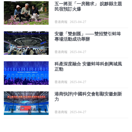
五一將至「一房難求」 皖黟縣主題
民宿預訂火爆
香港商報
2025-04-27
安徽「雙創匯」——雙招雙引蚌埠
專場活動成功舉辦
香港商報
2025-04-27
科產深度融合 安徽蚌埠科創興城風
正勁
香港商報
2025-04-27
港商快評|中國科交會彰顯安徽創新
力
香港商報
2025-04-27