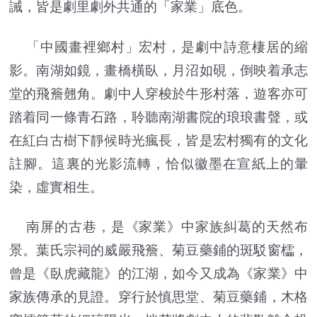
誡，皆是劇里劇外共通的「家業」底色。
「中國畫裡鄉村」宏村，是劇中詩意棲居的縮
影。南湖如鏡，畫橋橫臥，月沼如硯，倒映着承志
堂的飛簷翹角。劇中人穿梭於牛形村落，遊客亦可
踏着同一條青石路，聆聽南湖書院的琅琅書聲，或
在紅白古樹下靜候時光瘋長，皆是宏村獨有的文化
註腳。這裏的光影流轉，恰似徽墨在宣紙上的暈
染，虛實相生。
南屏的古巷，是《家業》中家族糾葛的天然布
景。葉氏宗祠的威嚴飛簷、菊豆藥鋪的斑駁窗櫺，
曾是《臥虎藏龍》的江湖，如今又成為《家業》中
家族傳承的見證。穿行於慎思堂、菊豆藥鋪，木格