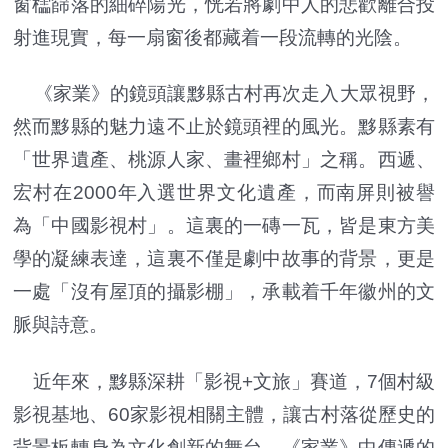
窗櫺篩落的細碎陽光，恍若將劇中人的悲歡離合投
射進現實，每一扇窗後都藏着一段流轉的光陰。
《家業》的鏡頭讓黟縣古村再次走入大眾視野，
然而黟縣的魅力遠不止於鏡頭裡的風光。黟縣素有
「世界遺產、桃源人家、畫裡鄉村」之稱。西遞、
宏村在2000年入選世界文化遺產，而南屏則被譽
為「中國影視村」。這裏的一磚一瓦，皆是東方美
學的凝練表達，這裏不僅是劇中故事的背景，更是
一處「沒有屋頂的攝影棚」，承載着千年徽州的文
脈與詩意。
近年來，黟縣深耕「影視+文旅」賽道，7個村級
影視基地、60家影視相關主體，讓古村落從歷史的
背景板轉身為文化創新的舞台。《家業》中傳遞的