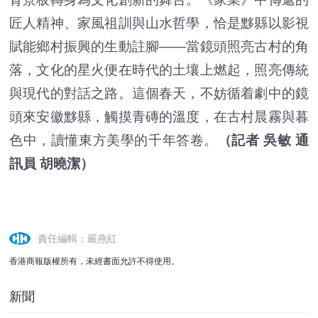
匠人精神、家風祖訓與山水哲學，恰是黟縣以影視
賦能鄉村振興的生動註腳——當鏡頭照亮古村的角
落，文化的星火便在時代的土壤上燃起，照亮傳統
與現代的對話之路。這個春天，不妨循着劇中的鏡
頭來安徽黟縣，觸摸青磚的溫度，在古村晨霧與暮
色中，讀懂東方美學的千年答卷。
（記者 吳敏 通
訊員 胡曉潔）
責任編輯：嚴燕紅
香港商報版權所有，未經書面允許不得使用。
新聞