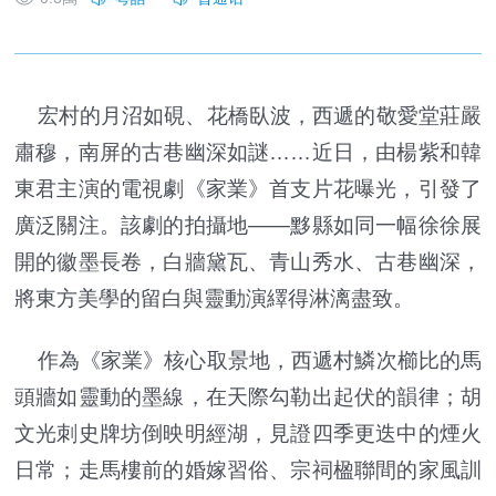
宏村的月沼如硯、花橋臥波，西遞的敬愛堂莊嚴
肅穆，南屏的古巷幽深如謎……近日，由楊紫和韓
東君主演的電視劇《家業》首支片花曝光，引發了
廣泛關注。該劇的拍攝地——黟縣如同一幅徐徐展
開的徽墨長卷，白牆黛瓦、青山秀水、古巷幽深，
將東方美學的留白與靈動演繹得淋漓盡致。
作為《家業》核心取景地，西遞村鱗次櫛比的馬
頭牆如靈動的墨線，在天際勾勒出起伏的韻律；胡
文光刺史牌坊倒映明經湖，見證四季更迭中的煙火
日常；走馬樓前的婚嫁習俗、宗祠楹聯間的家風訓