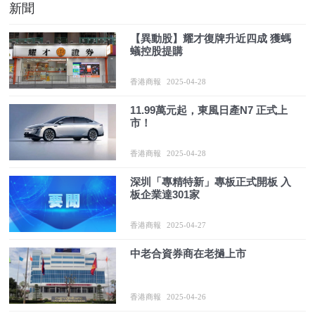
新聞
【異動股】耀才復牌升近四成 獲螞
蟻控股提購
香港商報
2025-04-28
11.99萬元起，東風日產N7 正式上
市！
香港商報
2025-04-28
深圳「專精特新」專板正式開板 入
板企業達301家
香港商報
2025-04-27
中老合資券商在老撾上市
香港商報
2025-04-26