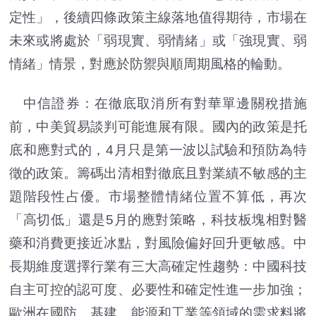
定性」，後續四條政策主線落地值得期待，市場在
未來或將處於「弱現實、弱情緒」或「強現實、弱
情緒」情景，對應於防禦與順周期風格的輪動。
中信證券：在徹底取消所有對華單邊關稅措施
前，中美貿易談判可能進展有限。國內的政策是托
底和應對式的，4月只是第一波以試驗和預防為特
徵的政策。籌碼出清相對徹底且對業績不敏感的主
題階段性占優。市場整體情緒位置不算低，再次
「高切低」還是5月的應對策略，科技板塊相對醫
藥和消費更接近冰點，對風險偏好回升更敏感。中
長期維度選擇行業有三大高確定性趨勢：中國科技
自主可控的認可度、必要性和確定性進一步加強；
歐洲在國防、基建、能源和工業等領域的需求料將