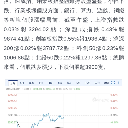
落。深成指、創業板指整體維持震盪盤整，小幅下
跌。行業板塊個股方面，銀行、算力、遊戲、鋼鐵
等板塊個股漲幅居前。截至午盤，上證指數跌
0.03%報3294.02點；深證成指跌0.43%報
9874.41點；創業板指跌0.55%報1936.4點；滬深
300漲0.02%報3787.72點；科創50漲0.23%報
1006.86點；北證50跌0.22%報1297.36點；總體
來看，個股跌多漲少，下跌個股超3900隻。