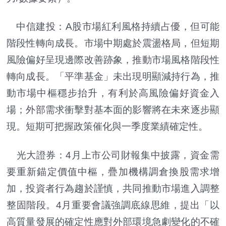
中信建投：A股市場紅利風格持續占優，但可能
階段性轉向成長。市場中期處於震盪格局，但短期
風險偏好呈現邊際改善跡象，推動市場風格階段性
轉向成長。「平準基金」未出現明顯減持行為，推
動市場中樞穩步抬升，有利於高風險偏好資金入
場；外部需求衝擊對基本面的影響將在未來逐步顯
現。短期可把握政策催化與一季度業績確定性。
光大證券：4月上市公司財報集中披露，資金需
要重新錨定價值中樞，疊加機構調倉換股需求增
加，投資者行為趨於謹慎，共同推動市場進入調整
整固階段。4月重要會議強調底線思維，提出「以
高質量發展的確定性應對外部環境急劇變化的不確