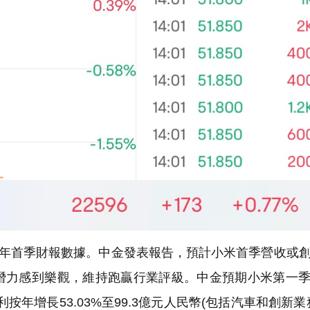
今年首季財報數據。中金發表報告，預計小米首季營收或
潛力感到樂觀，維持跑贏行業評級。中金預期小米第一
利按年增長53.03%至99.3億元人民幣(包括汽車和創新業務