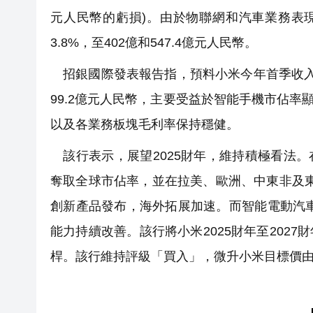
元人民幣的虧損)。由於物聯網和汽車業務表現強
3.8%，至402億和547.4億元人民幣。
招銀國際發表報告指，預料小米今年首季收入及經
99.2億元人民幣，主要受益於智能手機市佔率顯
以及各業務板塊毛利率保持穩健。
該行表示，展望2025財年，維持積極看法。在
奪取全球市佔率，並在拉美、歐洲、中東非及東
創新產品發布，海外拓展加速。而智能電動汽車業
能力持續改善。該行將小米2025財年至202
桿。該行維持評級「買入」，微升小米目標價由59.