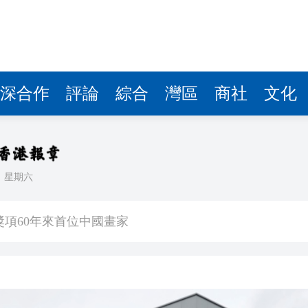
深合作
評論
綜合
灣區
商社
文化
日
星期六
升關愛服務
獎項60年來首位中國畫家
顯 30家港投投資企業排隊IPO