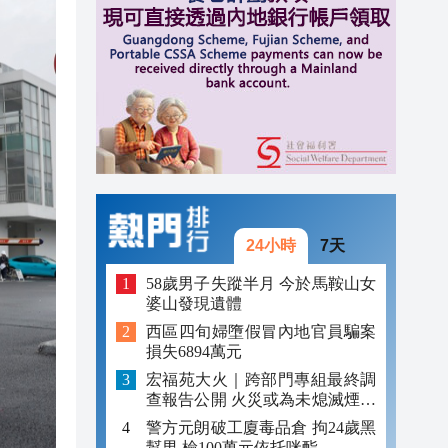
08:33
04:29
00:45
24小時
7天
58歲男子失蹤半月 今於馬鞍山女
婆山發現遺體
西區四旬婦墮假冒內地官員騙案
損失6894萬元
宏福苑大火｜跨部門專組最終調
查報告公開 火災或為未熄滅煙頭
引發
警方元朗破工廈毒品倉 拘24歲黑
幫男 檢100萬元依托咪酯