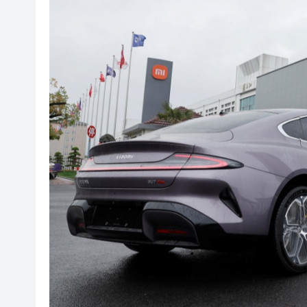
宏福苑大火｜何偉豪「黃金戰衣
有片｜拜仁2:1擊
有片｜楊明莊思明大婚後急返港