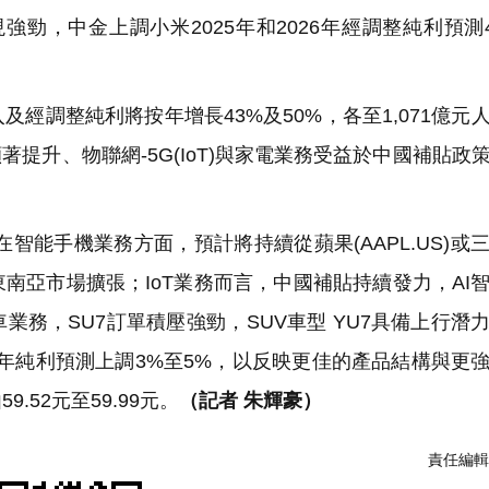
勁，中金上調小米2025年和2026年經調整純利預測4
調整純利將按年增長43%及50%，各至1,071億元
著提升、物聯網-5G(IoT)與家電業務受益於中國補貼政
智能手機業務方面，預計將持續從蘋果(AAPL.US)或
南亞市場擴張；IoT業務而言，中國補貼持續發力，AI
務，SU7訂單積壓強勁，SUV車型 YU7具備上行潛
7財年純利預測上調3%至5%，以反映更佳的產品結構與更
52元至59.99元。
（記者 朱輝豪）
責任編輯