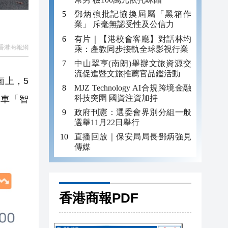
鄧炳強批記協換屆屬「黑箱作
業」 斥毫無認受性及公信力
有片｜【港校會客廳】對話林均
香港商報網
乘：產教同步接軌全球影視行業
中山翠亨(南朗)舉辦文旅資源交
流促進暨文旅推薦官品鑑活動
面上，5
MJZ Technology AI合規跨境金融
科技突圍 國資注資加持
汽車「智
政府刊憲：選委會界別分組一般
選舉11月22日舉行
直播回放｜保安局局長鄧炳強見
傳媒
香港商報PDF