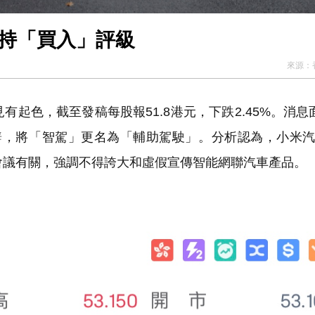
維持「買入」評級
來源：
見有起色，截至發稿每股報51.8港元，下跌2.45%。消息
措辭，將「智駕」更名為「輔助駕駛」。分析認為，小米
會議有關，強調不得誇大和虛假宣傳智能網聯汽車產品。