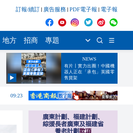
訂報/續訂
廣告服務
PDF電子報
電子報
|
|
|
地方
招商
專題
NEWS
有片丨實力出圈！中國機
器人正在「承包」英國零
售貨架
09:43
09:23
09:19
08:53
08:48