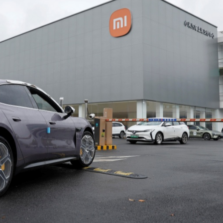
」損毀 料長時間觸高溫
敗維拉 180秒重溫全場精華
看大結局：感激愛回家助走出低谷 不捨大家庭