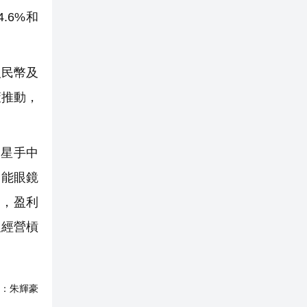
.6%和
人民幣及
策推動，
三星手中
智能眼鏡
力，盈利
強經營槓
：
朱輝豪