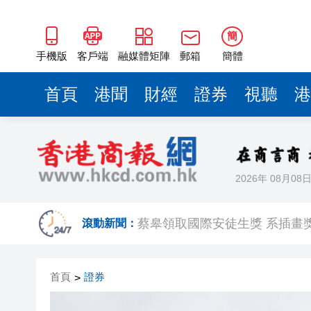
簡
手機版
客戶端
融媒體矩陣
郵箱
簡體
首頁
港聞
財經
證券
視聽
港
2026年 08月08
【港商時評】加強專業培訓 提
滾動新聞：
蔡皋領取國際安徒生獎 系插畫
1元投資8元跟投 資本乘數效應彰
首頁
證券
>
港股七翻身後26000點阻力較大
颱風「白海豚」強勢入東海