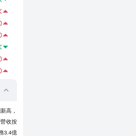
創新高，
季營收按
3.4億