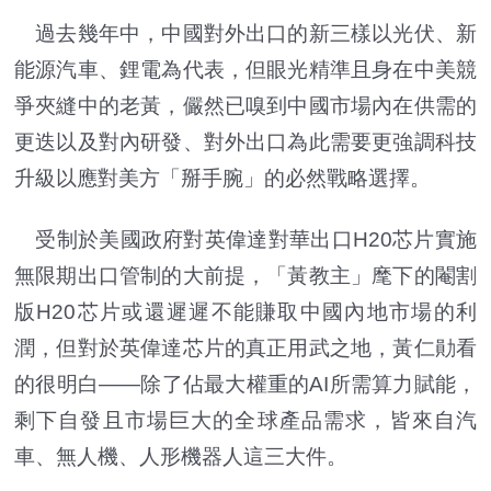
過去幾年中，中國對外出口的新三樣以光伏、新
能源汽車、鋰電為代表，但眼光精準且身在中美競
爭夾縫中的老黃，儼然已嗅到中國市場內在供需的
更迭以及對內研發、對外出口為此需要更強調科技
升級以應對美方「掰手腕」的必然戰略選擇。
受制於美國政府對英偉達對華出口H20芯片實施
無限期出口管制的大前提，「黃教主」麾下的閹割
版H20芯片或還遲遲不能賺取中國內地市場的利
潤，但對於英偉達芯片的真正用武之地，黃仁勛看
的很明白——除了佔最大權重的AI所需算力賦能，
剩下自發且市場巨大的全球產品需求，皆來自汽
車、無人機、人形機器人這三大件。