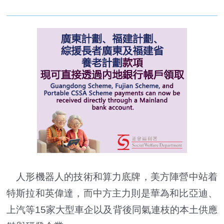
人形機器人的技術和算力底牌，美方陣營中站着
特斯拉和英偉達，而中方主力則是華為和比亞迪、
上汽等15家大型車企以及背後同氣連枝的本土供應