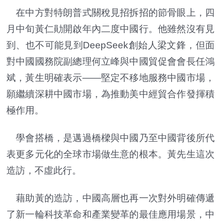
在中方對特朗普式關稅見招拆招的節骨眼上，四
月中旬黃仁勛開啟年內二度中國行。他雖然沒有見
到、也不可能見到DeepSeek創始人梁文鋒，但面
對中國國務院副總理何立峰與中國貿促會會長任鴻
斌，黃生明確表示——堅定不移地服務中國市場，
願繼續深耕中國市場，為推動美中經貿合作發揮積
極作用。
學會搭橋，是邁過橋樑與中國乃至中國背後所代
表更多元化的全球市場做生意的根本。黃先生這次
造訪，不虛此行。
藉助黃的造訪，中國高層也再一次對外明確傳遞
了新一輪科技革命和產業變革的最佳應用場景，中