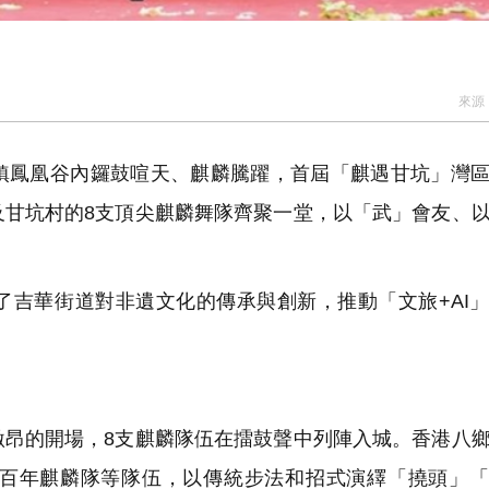
來源
鳳凰谷內鑼鼓喧天、麒麟騰躍，首屆「麒遇甘坑」灣區
及甘坑村的8支頂尖麒麟舞隊齊聚一堂，以「武」會友、
吉華街道對非遺文化的傳承與創新，推動「文旅+AI
昂的開場，8支麒麟隊伍在擂鼓聲中列陣入城。香港八
百年麒麟隊等隊伍，以傳統步法和招式演繹「撓頭」「