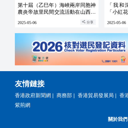
第十屆（乙巳年）海峽兩岸同胞神
「我和
農炎帝故里民間交流活動在山西高
「小紅
平舉行
會
分享
2025-05-06
2025-05-06
友情鏈接
香港政府新聞網
|
商務部
|
香港貿易發展局
|
香
紫荊網
關於我們