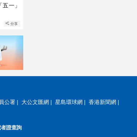
「五一」
分享
員公署
|
大公文匯網
|
星島環球網
|
香港新聞網
|
記者證查詢