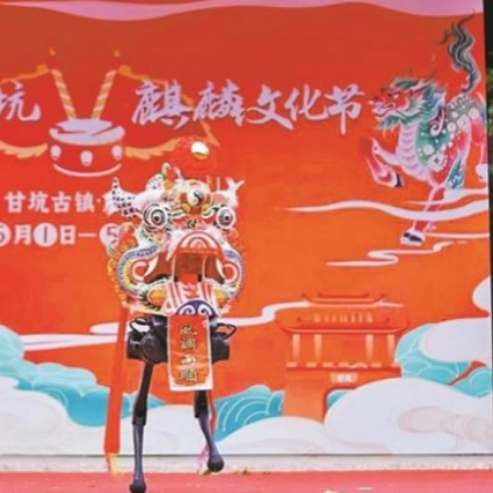
正遇晚高峰 情況危急 鐵騎交警一路開道護送
危駕被捕
飲食正在毀掉很多老人的晚年健康