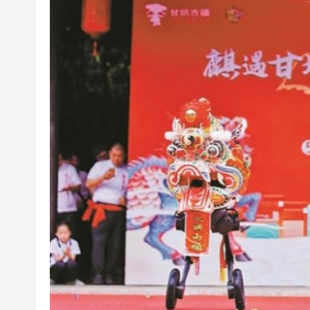
有片丨孕婦羊水破裂即將臨盆 
東涌巴士撞電單車 巴士司機涉
有片丨清淡不等於吃素！ 清淡