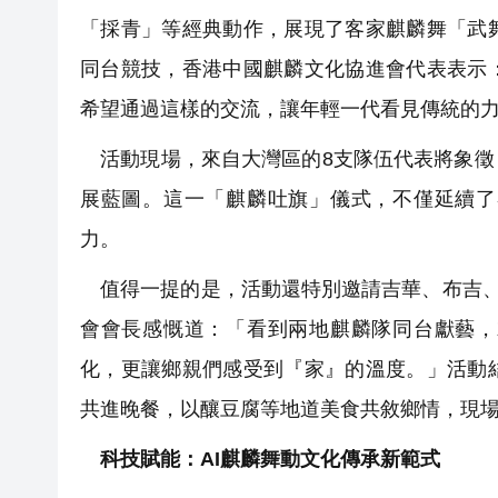
「採青」等經典動作，展現了客家麒麟舞「武
同台競技，香港中國麒麟文化協進會代表表示
希望通過這樣的交流，讓年輕一代看見傳統的
活動現場，來自大灣區的8支隊伍代表將象徵
展藍圖。這一「麒麟吐旗」儀式，不僅延續了
力。
值得一提的是，活動還特別邀請吉華、布吉、
會會長感慨道：「看到兩地麒麟隊同台獻藝，
化，更讓鄉親們感受到『家』的溫度。」活動
共進晚餐，以釀豆腐等地道美食共敘鄉情，現
科技賦能：AI麒麟舞動文化傳承新範式