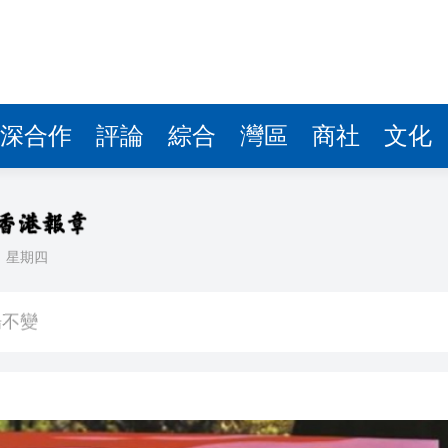
深合作
評論
綜合
灣區
商社
文化
日
星期四
場不變
奇蹟 科技美術雙館比鄰，聯手提升城市文化魅力
件 食環署勒令關閉報警處理
嚴懲發表叛國言論的「爆料者」
點