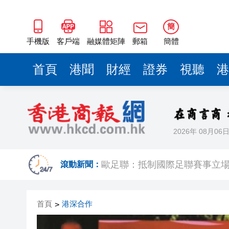
簡
手機版
客戶端
融媒體矩陣
郵箱
簡體
首頁
港聞
財經
證券
視聽
港
2026年 08月06
歐足聯：抵制國際足聯賽事立
相約深圳，見證
滾動新聞：
跑馬地私人泳池救生員涉用假證
首頁
港深合作
>
特朗普否認美國彈藥短缺 稱將
美股觀望非農數據 道指跌逾百