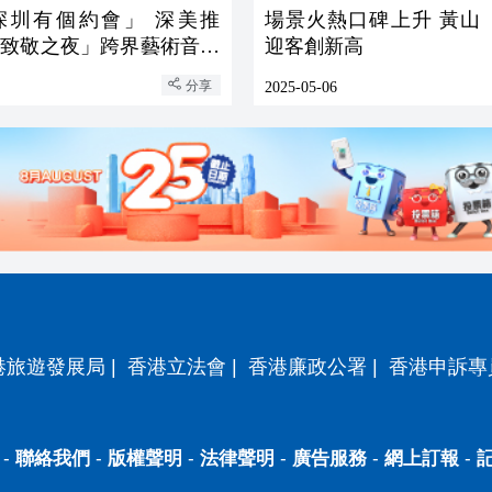
深圳有個約會」 深美推
場景火熱口碑上升 黃山
花致敬之夜」跨界藝術音樂
迎客創新高
分享
2025-05-06
港旅遊發展局
|
香港立法會
|
香港廉政公署
|
香港申訴專
-
聯絡我們
-
版權聲明
-
法律聲明
-
廣告服務
-
網上訂報
-