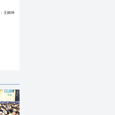
：
王錦坤