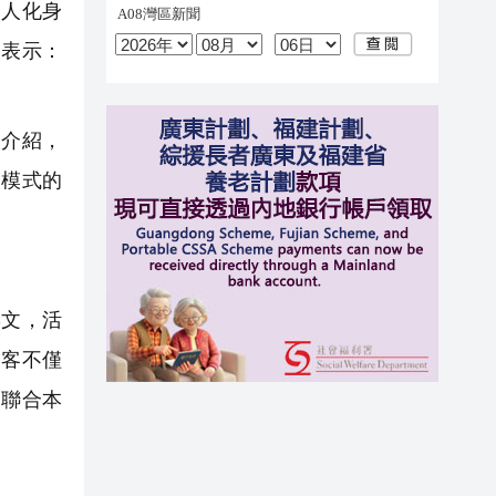
人化身
人表示：
人介紹，
」模式的
彰文，活
遊客不僅
司聯合本