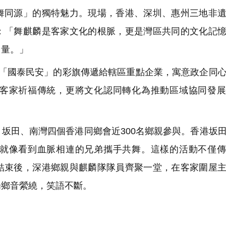
舞同源」的獨特魅力。現場，香港、深圳、惠州三地非
：「舞麒麟是客家文化的根脈，更是灣區共同的文化記
力量。」
「國泰民安」的彩旗傳遞給轄區重點企業，寓意政企同
客家祈福傳統，更將文化認同轉化為推動區域協同發展
坂田、南灣四個香港同鄉會近300名鄉親參與。香港坂
就像看到血脈相連的兄弟攜手共舞。這樣的活動不僅傳
結束後，深港鄉親與麒麟隊隊員齊聚一堂，在客家圍屋
場鄉音縈繞，笑語不斷。