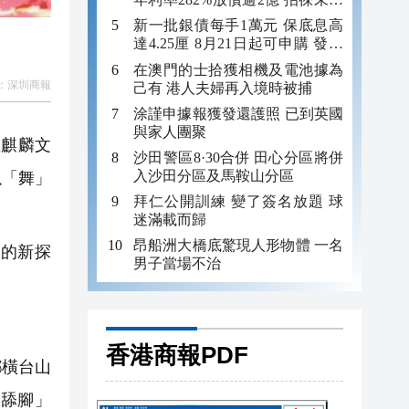
年追數
新一批銀債每手1萬元 保底息高
達4.25厘 8月21日起可申購 發行
金額最多550億
在澳門的士拾獲相機及電池據為
：
深圳商報
己有 港人夫婦再入境時被捕
涂謹申據報獲發還護照 已到英國
與家人團聚
麒麟文
沙田警區8·30合併 田心分區將併
入沙田分區及馬鞍山分區
以「舞」
拜仁公開訓練 變了簽名放題 球
迷滿載而歸
昂船洲大橋底驚現人形物體 一名
」的新探
男子當場不治
香港商報PDF
鄉橫台山
舔腳」