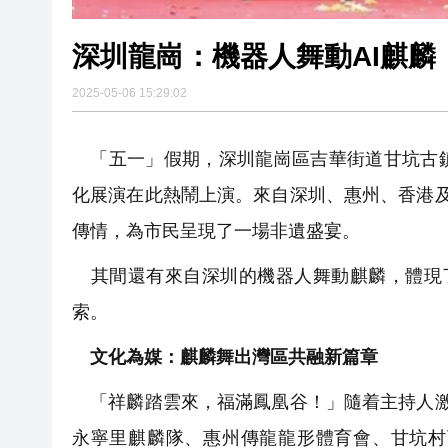
深圳龍崗：機器人舞動AI麒麟
2025-05-06 15:29:02
「五一」假期，深圳龍崗區吉華街道甘坑古鎮
化展演在此熱鬧上演。來自深圳、惠州、香港
傳情，為市民呈現了一場非遺盛宴。
其間還有來自深圳的機器人舞動麒麟，體現了
索。
文化為媒：麒麟舞出灣區共融新篇章
「祥麟踏雲來，福滿鳳凰谷！」隨着主持人激
永寧里麒麟隊、惠州傳龍龍形體育會、甘坑村