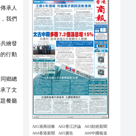
遺傳承人
憶，我們
心共繪發
的行動
田同鄉總
承了文
主題餐廳