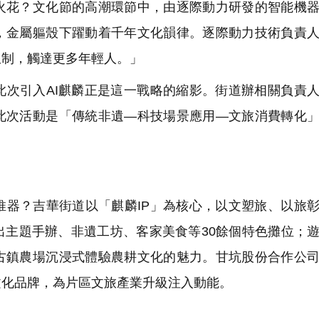
花？文化節的高潮環節中，由逐際動力研發的智能機器
，金屬軀殼下躍動着千年文化韻律。逐際動力技術負責
限制，觸達更多年輕人。」
次引入AI麒麟正是這一戰略的縮影。街道辦相關負責
此次活動是「傳統非遺—科技場景應用—文旅消費轉化
器？吉華街道以「麒麟IP」為核心，以文塑旅、以旅
出主題手辦、非遺工坊、客家美食等30餘個特色攤位；
古鎮農場沉浸式體驗農耕文化的魅力。甘坑股份合作公
文化品牌，為片區文旅產業升級注入動能。