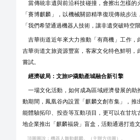
當傳統非遺與前沿科技碰撞，會擦出怎樣的火
「賽博麒麟」，以機械關節精準復現傳統步法
「我們希望通過機器人技術，讓非遺突破時空
吉華街道近年來大力推動「有商機」工作，此
吉華街道文旅資源豐富，客家文化特色鮮明，
嘗試。
經濟破局：文旅IP撬動產城融合新引擎
一場文化活動，如何成為區域經濟發展的助推
動期間，鳳凰谷內設置「麒麟文創市集」，推
能體驗拓印、投壺等互動項目，更可以在甘坑
地企業推出「麒麟福袋」盲盒，活動通過打造
頂圖圖說：機器人舞動麒麟。（主辦方供圖）。