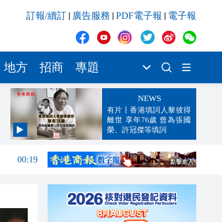
訂報/續訂
廣告服務
PDF電子報
電子報
|
|
|
地方
招商
專題
NEWS
有片丨香港填詞人黎彼得
離世 享年76歲 曾為張國
榮、許冠傑等填詞
00:19
00:07
23:38
23:35
23:17