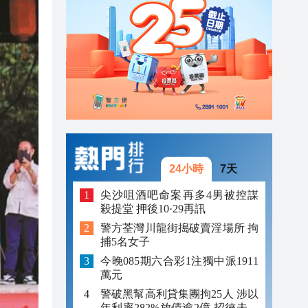
23:12
23:12
23:00
24小時
7天
尖沙咀酒吧命案再多4男被控謀
殺提堂 押後10·29再訊
警方荃灣川龍街搗破賣淫場所 拘
捕5名女子
今晚085期六合彩1注獨中派1911
萬元
警破黑幫高利貸集團拘25人 涉以
年利率282%放債逾2億 招徠未成