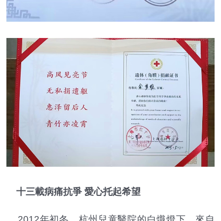
十三載病痛抗爭 愛心托起希望
2012年初冬，杭州兒童醫院的白熾燈下，來自