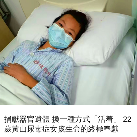
捐獻器官遺體 換一種方式「活着」 22
歲黃山尿毒症女孩生命的終極奉獻