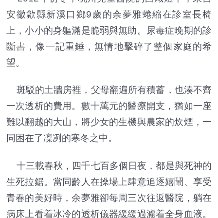
安徽歙縣新溪口鄉9歲的余夢雅蜷縮在診室長椅
上，小小的身軀滿是脆弱與無助。尿毒症晚期的診
斷書，像一記重錘，無情地擊碎了整個家庭的希
望。
斑駁的土牆房裡，父母翻遍所有積蓄，也湊不齊
一次透析的費用。數十萬元的醫療開支，猶如一座
難以翻越的大山，將少女的生機與農家的炊煙，一
同困在了凜冽的寒冬之中。
十三載春秋，四千七百多個日夜，都是與死神的
生死拉鋸。當同齡人在操場上肆意追逐嬉鬧、享受
青春的美好時，余夢雅卻每周三次往返醫院，躺在
病床上看着冰冷的透析儀器緩緩過濾着全身血液。