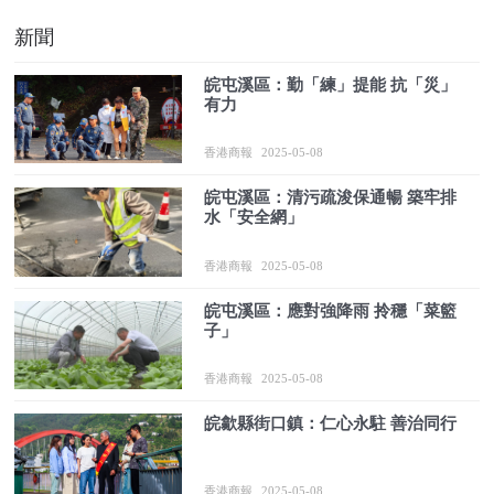
新聞
皖屯溪區：勤「練」提能 抗「災」
有力
香港商報
2025-05-08
皖屯溪區：清污疏浚保通暢 築牢排
水「安全網」
香港商報
2025-05-08
皖屯溪區：應對強降雨 拎穩「菜籃
子」
香港商報
2025-05-08
皖歙縣街口鎮：仁心永駐 善治同行
香港商報
2025-05-08