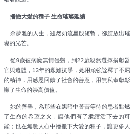
播撒大愛的種子 生命璀璨延續
余夢雅的人生，雖然如流星般短暫，卻綻放出璀
璨的光芒。
從9歲被病魔無情侵襲，到22歲毅然選擇捐獻器
官與遺體，13年的艱難抗爭，她用頑強詮釋了不屈
的精神，用感恩回饋了社會的善意，用無私奉獻彰
顯了生命的崇高價值。
她的善舉，為那些在黑暗中苦苦等待的患者點燃
了生命的希望之火，讓他們有了繼續活下去的可
能；也在無數人心中播撒下大愛的種子，讓更多人