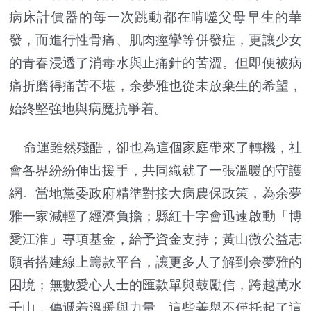
病床計價器的每一次跳動都在啃噬父母早生的華
發，而進行性骨痛、肌肉痙攣等併發症，更讓少女
的青春浸透了消毒水與止痛針的苦澀。但即便被病
痛折磨得痛苦不堪，余夢雅也從未放棄生的希望，
始終堅強地與病魔抗爭着。
命運雖然殘酷，卻也為這個家庭帶來了轉機，社
會各界紛紛伸出援手，共同織就了一張溫暖的守護
網。當地黨委政府精準對接大病農保政策，為余夢
雅一家減輕了經濟負擔；縣紅十字會迅速啟動「博
愛江淮」專項基金，給予資金支持；黃山微公益志
願者搭建線上籌款平台，讓更多人了解到余夢雅的
困境；無數愛心人士的匯款單與鼓勵信，跨越萬水
千山，傳遞着溫暖與力量。這些善舉不僅托起了這