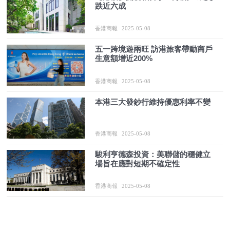
跌近六成
香港商報
2025-05-08
五一跨境遊兩旺 訪港旅客帶動商戶
生意額增近200%
香港商報
2025-05-08
本港三大發鈔行維持優惠利率不變
香港商報
2025-05-08
駿利亨德森投資：美聯儲的穩健立
場旨在應對短期不確定性
香港商報
2025-05-08