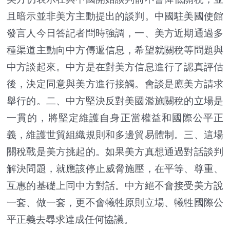
且暗示並非美方主動提出的談判。中國駐美國使館
發言人今日答記者問時強調，一、美方近期通過多
種渠道主動向中方傳遞信息，希望就關稅等問題與
中方談起來。中方是在對美方信息進行了認真評估
後，決定同意與美方進行接觸。會談是應美方請求
舉行的。二、中方堅決反對美國濫施關稅的立場是
一貫的，將堅定維護自身正當權益和國際公平正
義，維護世貿組織規則和多邊貿易體制。三、這場
關稅戰是美方挑起的。如果美方真想通過對話談判
解決問題，就應該停止威脅施壓，在平等、尊重、
互惠的基礎上同中方對話。中方絕不會接受美方說
一套、做一套，更不會犧牲原則立場、犧牲國際公
平正義去尋求達成任何協議。