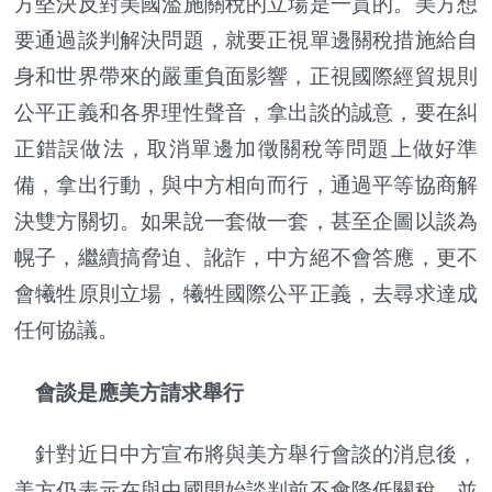
方堅決反對美國濫施關稅的立場是一貫的。美方想
要通過談判解決問題，就要正視單邊關稅措施給自
身和世界帶來的嚴重負面影響，正視國際經貿規則
公平正義和各界理性聲音，拿出談的誠意，要在糾
正錯誤做法，取消單邊加徵關稅等問題上做好準
備，拿出行動，與中方相向而行，通過平等協商解
決雙方關切。如果說一套做一套，甚至企圖以談為
幌子，繼續搞脅迫、訛詐，中方絕不會答應，更不
會犧牲原則立場，犧牲國際公平正義，去尋求達成
任何協議。
會談是應美方請求舉行
針對近日中方宣布將與美方舉行會談的消息後，
美方仍表示在與中國開始談判前不會降低關稅，並