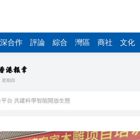
深合作
評論
綜合
灣區
商社
文化
日
星期四
耗握機遇
合平台 共建科學智能開放生態
位圈中好友輪流探望 同事每周三次接送洗腎
通關安全與秩序萬無一失
球迷滿載而歸