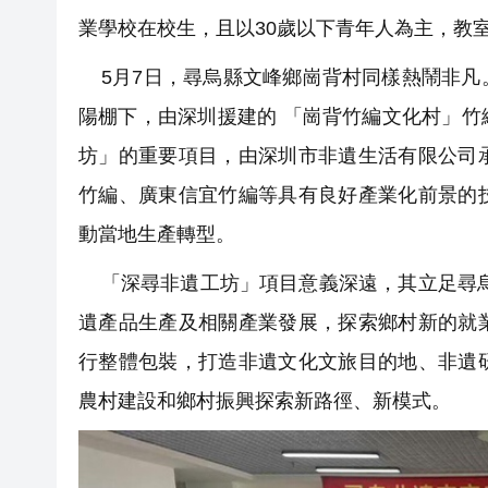
業學校在校生，且以30歲以下青年人為主，教
5月7日，尋烏縣文峰鄉崗背村同樣熱鬧非凡
陽棚下，由深圳援建的 「崗背竹編文化村」
坊」的重要項目，由深圳市非遺生活有限公司
竹編、廣東信宜竹編等具有良好產業化前景的
動當地生產轉型。
「深尋非遺工坊」項目意義深遠，其立足尋烏
遺產品生產及相關產業發展，探索鄉村新的就
行整體包裝，打造非遺文化文旅目的地、非遺
農村建設和鄉村振興探索新路徑、新模式。