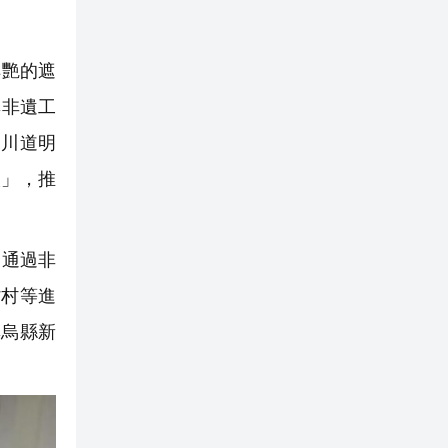
鮮艷的遮
尋非遺工
四川道明
人」，推
還通過非
背村等進
尋烏縣新