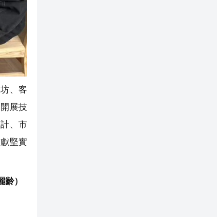
坊、客
、開展技
設計、市
貢獻堅實
麗齡）