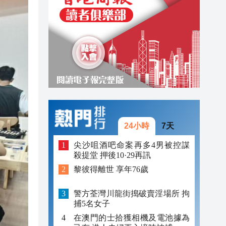
20:14
20:02
19:33
24小時
7天
尖沙咀酒吧命案再多4男被控謀
殺提堂 押後10·29再訊
黎彼得離世 享年76歲
警方荃灣川龍街搗破賣淫場所 拘
捕5名女子
在澳門的士拾獲相機及電池據為