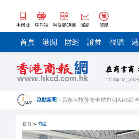
簡
手機版
客戶端
融媒體矩陣
郵箱
簡體
首頁
港聞
財經
證券
視聽
港
2026年 08月06
【議事堂】完善行政主導 破內
晶泰科技發布全球首個AI4S綜
滾動新聞：
有片丨鍾志光談黎彼得生前：多
首頁
灣區
>
陳國基視察皇崗口岸 要求確保
拜仁公開訓練 變了簽名放題 