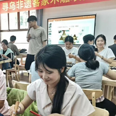
子陪伴至最後一刻 家人冀低調處理後事
人民幣結算交易 結算周期由數日縮減至分鐘計算
鼠亂舞 網友調侃是「新蒲崗老鼠樂園」