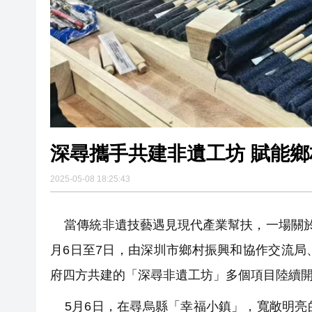
深尋攜手共建非遺工坊 賦能
2025-05-08 18:25:43
當傳統非遺技藝遇見現代產業幫扶，一場關於
月6日至7日，由深圳市鄉村振興和協作交流
府四方共建的「深尋非遺工坊」多個項目陸續
5月6日，在尋烏縣「幸福小鎮」，寬敞明亮