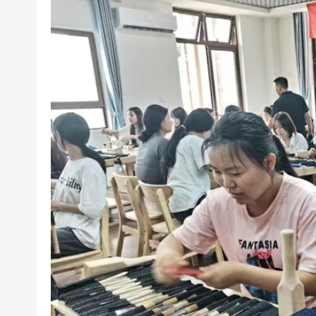
有片｜黎彼得離世未留遺言 兒
工銀亞洲完成首筆LNG跨境通
有片丨新蒲崗唐樓樓梯間驚現群