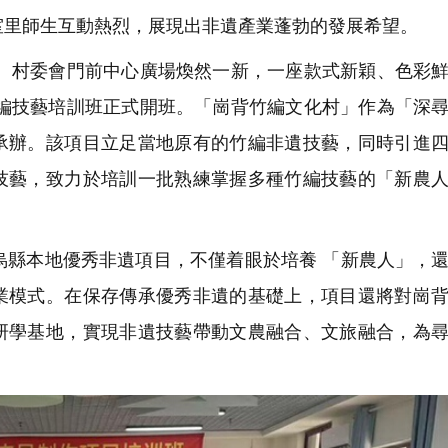
室里師生互動熱烈，展現出非遺產業蓬勃的發展希望。
。村委會門前中心廣場煥然一新，一座款式新穎、色彩
竹編技藝培訓班正式開班。「崗背竹編文化村」作為「深
承辦。該項目立足當地原有的竹編非遺技藝，同時引進
技藝，致力於培訓一批熟練掌握多種竹編技藝的「新農
縣本地優秀非遺項目，不僅着眼於培養 「新農人」，
業模式。在保存傳承優秀非遺的基礎上，項目還將對崗
研學基地，實現非遺技藝帶動文農融合、文旅融合，為