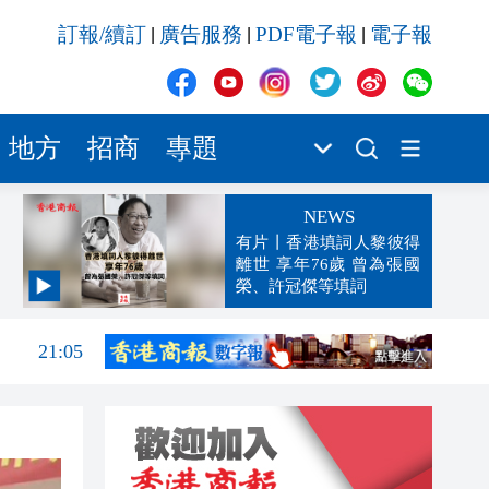
訂報/續訂
廣告服務
PDF電子報
電子報
|
|
|
地方
招商
專題
NEWS
有片丨香港填詞人黎彼得
離世 享年76歲 曾為張國
榮、許冠傑等填詞
21:28
21:05
21:03
20:50
20:32