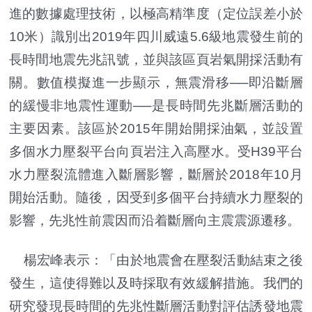
進的數據處理技術，以極高精準度（定位誤差小於
10米）識別出2019年四川威遠5.6級地震發生前的
長時間地震先兆訊號，並與該區頁岩氣開採活動有
關。數值模擬進一步顯示，無震滑移──即沿斷層
的緩慢非地震性運動──是長時間先兆斷層活動的
主要因素。該區於2015年開始開採油氣，並設置
多個水力壓裂平台向頁岩注入高壓水。受H39平台
水力壓裂流體進入斷層影響，斷層於2018年10月
閞始活動。隨後，因受到多個平台持續水力壓裂的
影響，先兆性前震因而沿着斷層向主震震源遷移。
楊宏峰表示：「由於地震會在壓裂活動結束之後
發生，這使得難以及時採取有效緩解措施。我們的
研究發現長時間的先兆性斷層活動對評估誘發地震