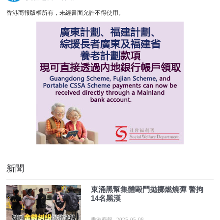
香港商報版權所有，未經書面允許不得使用。
新聞
東涌黑幫集體毆鬥拋擲燃燒彈 警拘
14名黑漢
香港商報
2025-05-08