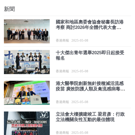
新聞
國家和地區奧委會協會秘書長訪港
考察 商討2026年全體代表大會籌備
工作
香港商報
2025-05-08
十大傑出青年選舉2025即日起接受
報名
香港商報
2025-05-08
港大醫學院創新無針接種減活流感
疫苗 廣效防護人類及禽流感病毒亞
型
香港商報
2025-05-08
立法會大樓擴建竣工 梁君彥：行政
立法機關良性互動的最佳體現
香港商報
2025-05-08