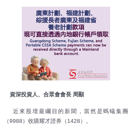
資深投資人、合眾會會長 周顯
近來股壇最矚目的新聞，當然是螞蟻集團
（9988）收購耀才證券（1428）。