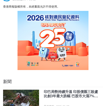
香港商報版權所有，未經書面允許不得使用。
新聞
印巴局勢持續升溫 印股債匯三殺盧
比創3年最大跌幅 巴股市大瀉7%跌
停版