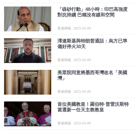
「硃砂行動」48小時：印巴高強度
對抗持續 巴稱沒有緩和空間
香港商報
2025-05-09
澤連斯基與特朗普通話：烏方已準
備好停火30天
香港商報
2025-05-09
美眾院同意將墨西哥灣改名「美國
灣」
香港商報
2025-05-09
首位美國教皇！羅伯特·普雷沃斯特
當選新一任天主教教皇
香港商報
2025-05-09