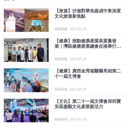
【旅遊】沙迦對華免簽成中東深度
文化旅遊新焦點
香港商報
2025-05-28
【健康】推動健康產業高質量發
展！灣區健康產業總會在港舉行研
討會
香港商報
2025-05-28
【健康】廣西金秀瑤醫藥亮相第二
十一屆文博會
香港商報
2025-05-28
【文化】第二十一屆文博會深圳寶
安區盡顯文化產業新活力
香港商報
2025-05-28