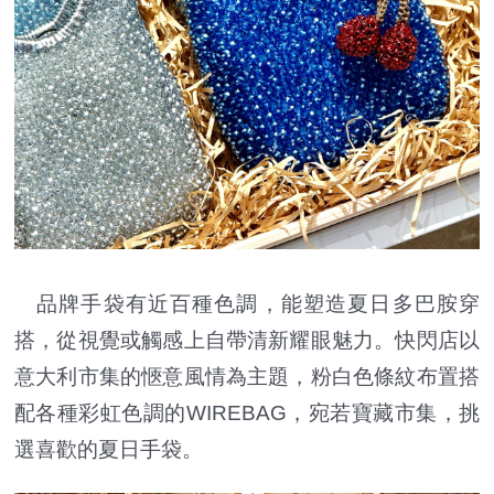
品牌手袋有近百種色調，能塑造夏日多巴胺穿
搭，從視覺或觸感上自帶清新耀眼魅力。快閃店以
意大利市集的愜意風情為主題，粉白色條紋布置搭
配各種彩虹色調的WIREBAG，宛若寶藏市集，挑
選喜歡的夏日手袋。