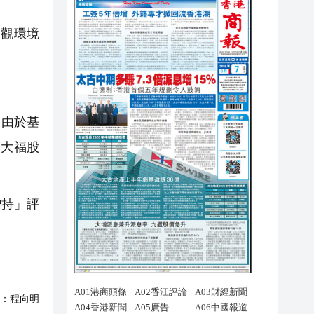
宏觀環境
：由於基
周大福股
。
增持」評
：
程向明