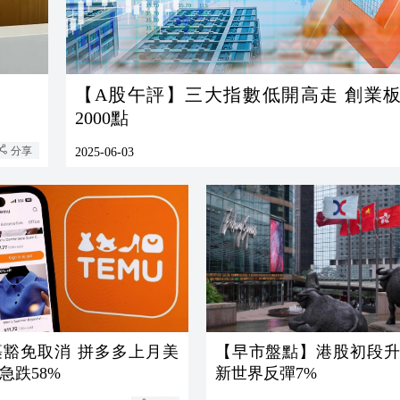
【A股午評】三大指數低開高走 創業
2000點
分享
2025-06-03
裹豁免取消 拼多多上月美
【早市盤點】港股初段升逾
急跌58%
新世界反彈7%