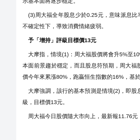
示基本面將逐步穩定。
(3)周大福全年股息少於0.25元，意味派息
不確定性下，導致消費情緒疲弱。
予「增持」評級目標價13元
大摩指，情境(1)：周大福股價將會升5%至1
本面前景趨於穩定，而且股息符預期，周大福股
價今年來累漲80%，跑贏恒生指數的16%，基
大摩強調，該行的基本預測是情境(2)，即股息
級，目標價13元。
周大福今日股價隨大市向上，最新報11.76元，