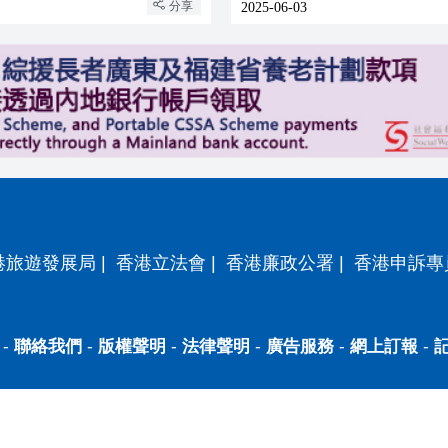
分享
2025-06-03
港旅遊發展局
|
香港立法會
|
香港廉政公署
|
香港申訴專
-
聯絡我們
-
版權聲明
-
法律聲明
-
廣告服務
-
網上訂報
-