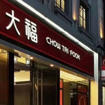
剛果（金）禁止出口的產品 股價漲近2%
獲逾4倍認購
 拘捕15男女