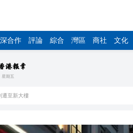
深合作
評論
綜合
灣區
商社
文化
日
星期五
長赫格塞思
劃遷至新大樓
彈，可攜帶核彈頭
作協議加強互聯互通
得低於成本價銷售