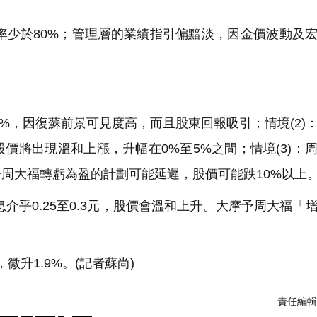
比率少於80%；管理層的業績指引偏黯淡，因金價波動及
0%，因復蘇前景可見度高，而且股東回報吸引；情境(2)
價將出現溫和上漲，升幅在0%至5%之間；情境(3)：
於周大福轉虧為盈的計劃可能延遲，股價可能跌10%以上
介乎0.25至0.3元，股價會溫和上升。大摩予周大福「
微升1.9%。(記者蘇尚)
責任編輯