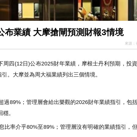
公布業績 大摩搶閘預測財報3情境
來源：
於下周四(12日)公布2025財年業績，摩根士丹利預期，投
績指引。大摩並為周大福業績列出三個情境。
超過89%；管理層會給出樂觀的2026財年業績指引，包
回穩。
味派息比率介乎80%至89%；管理層沒有明確的業績指引，