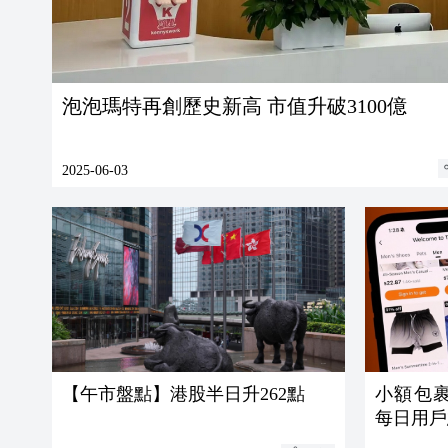
泡泡瑪特再創歷史新高 市值升破3100億
2025-06-03
【午市盤點】港股半日升262點
小額包
每日用戶