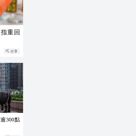
板指重回
分享
300點