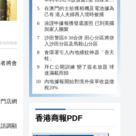
年追數
在澳門的士拾獲相機及電池據為
己有 港人夫婦再入境時被捕
涂謹申據報獲發還護照 已到英國
與家人團聚
沙田警區8·30合併 田心分區將併
香港商報網
入沙田分區及馬鞍山分區
食環署引入內地捕蚊神器「吞天
蛙」
資者將會
拜仁公開訓練 變了簽名放題 球
迷滿載而歸
內地據報開始對境外保單收益徵
稅20%
括門店網
香港商報PDF
但語調顯