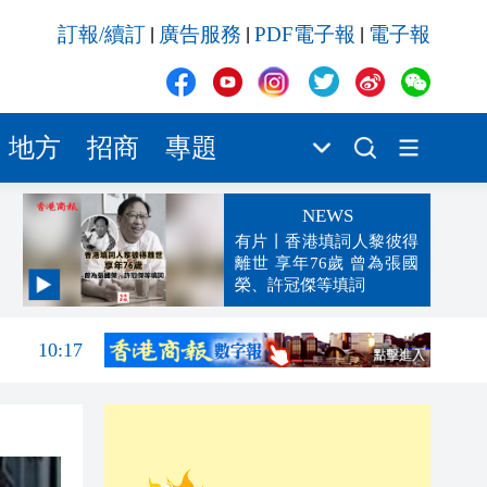
訂報/續訂
廣告服務
PDF電子報
電子報
|
|
|
地方
招商
專題
NEWS
有片丨香港填詞人黎彼得
離世 享年76歲 曾為張國
榮、許冠傑等填詞
10:20
10:17
10:13
10:11
10:10