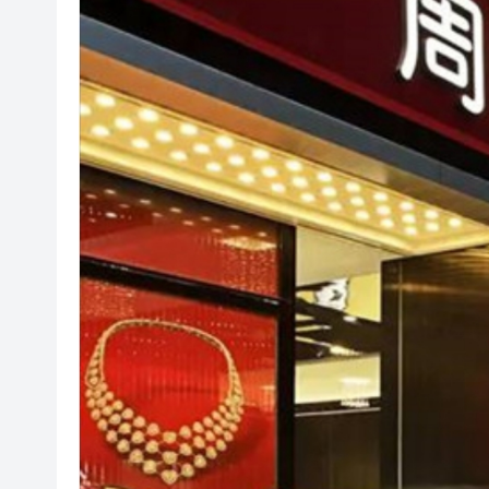
紫金礦業：旗下相關銅礦不屬於
谷歌母公司發債籌250億美元 
警方觀塘一單位檢值12萬元毒品