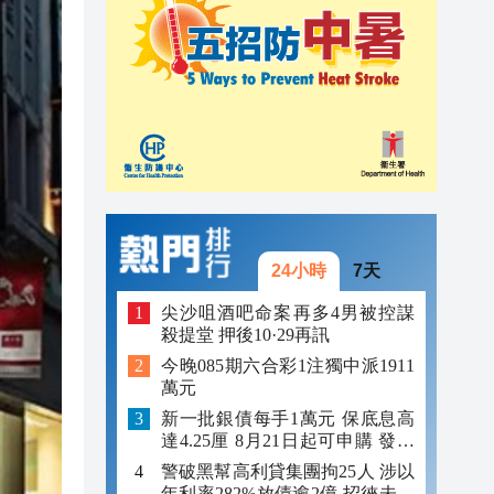
10:06
10:00
09:58
24小時
7天
尖沙咀酒吧命案再多4男被控謀
殺提堂 押後10·29再訊
今晚085期六合彩1注獨中派1911
萬元
新一批銀債每手1萬元 保底息高
達4.25厘 8月21日起可申購 發行
金額最多550億
警破黑幫高利貸集團拘25人 涉以
年利率282%放債逾2億 招徠未成