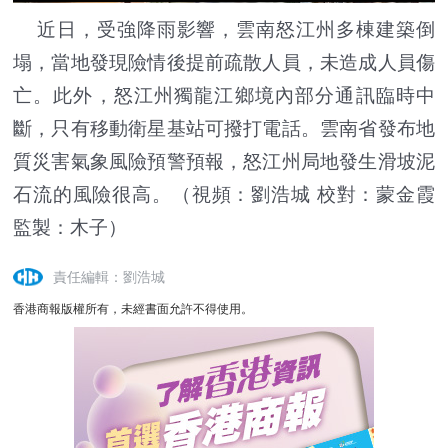
近日，受強降雨影響，雲南怒江州多棟建築倒
塌，當地發現險情後提前疏散人員，未造成人員傷
亡。此外，怒江州獨龍江鄉境內部分通訊臨時中
斷，只有移動衛星基站可撥打電話。雲南省發布地
質災害氣象風險預警預報，怒江州局地發生滑坡泥
石流的風險很高。（視頻：劉浩城 校對：蒙金霞
監製：木子）
責任編輯：劉浩城
香港商報版權所有，未經書面允許不得使用。