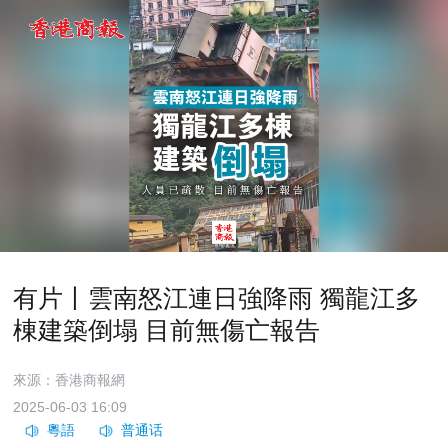
有片丨雲南怒江連日強降雨 獨龍江多
棟建築倒塌 目前無傷亡報告
來源：香港商報網
2025-06-03 16:09