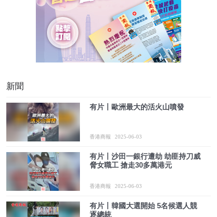
新聞
有片丨歐洲最大的活火山噴發
香港商報
2025-06-03
有片丨沙田一銀行遭劫 劫匪持刀威
脅女職工 搶走30多萬港元
香港商報
2025-06-03
有片丨韓國大選開始 5名候選人競
逐總統