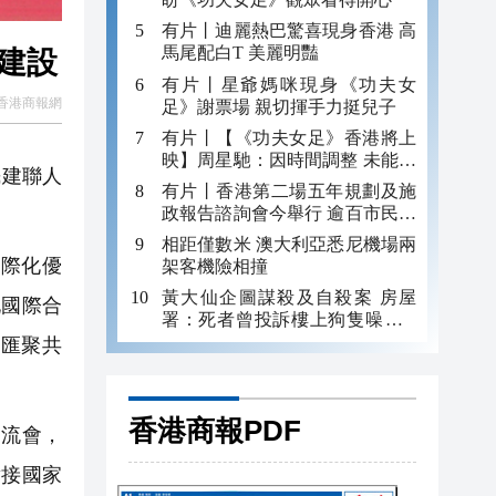
有片丨迪麗熱巴驚喜現身香港 高
馬尾配白T 美麗明豔
建設
有片丨星爺媽咪現身《功夫女
香港商報網
足》謝票場 親切揮手力挺兒子
有片丨【《功夫女足》香港將上
映】周星馳：因時間調整 未能製
民建聯人
作粵語版 對此深表遺憾
有片丨香港第二場五年規劃及施
政報告諮詢會今舉行 逾百市民出
席
相距僅數米 澳大利亞悉尼機場兩
際化優
架客機險相撞
黃大仙企圖謀殺及自殺案 房屋
化國際合
署：死者曾投訴樓上狗隻噪音 6
月已批准調遷
匯聚共
香港商報PDF
流會，
對接國家