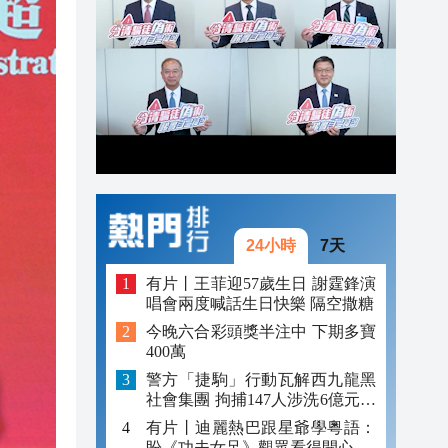
19:09
19:07
發布
18:50
24小時
7天
有片丨王菲迎57歲生日 謝霆鋒演
唱會兩度喊話生日快樂 隔空撒糖
今晚六合彩頭獎半注中 下期多寶
400萬
警方「捷駒」行動瓦解西九龍黑
社會集團 拘捕147人涉洗6億元黑
錢
有片丨迪麗熱巴跟星爺學粵語：
盼《功夫女足》觀眾看得開心