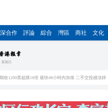
深合作
評論
綜合
灣區
商社
文化
日
星期日
5歲女童感染甲流 情況嚴重
【港樓】新盤PARK SILICON二期收1200票超購18倍 最快48小時內加推 二手交投續淡靜
次登陸
界紀錄 呼籲社會以手部按摩連結長者
討論經濟和軍事等問題