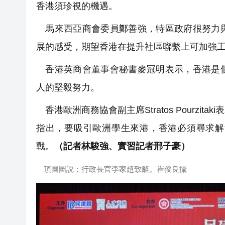
香港須珍視的機遇。
馬來西亞商會委員鄭善強，特區政府很努力與
展的感受，期望香港在提升社區聯繫上可加強
香港英商會董事會秘書麥冠明表示，香港是個
人的堅毅努力。
香港歐洲商務協會副主席Stratos Pourz
指出，要吸引歐洲學生來港，香港必須尋求解
戰。
（記者林駿強、實習記者邢子豪）
頂圖圖説：行政長官李家超致辭。崔俊良攝