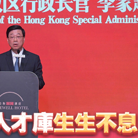
研 建言深化皖港合作發展
社區中心作臨時避暑中心
會暨第十屆殘疾人運動會開幕式主題歌《心念山海》MV正式