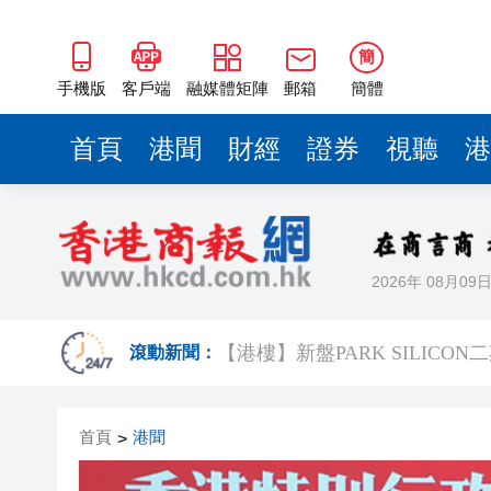
簡
手機版
客戶端
融媒體矩陣
郵箱
簡體
首頁
港聞
財經
證券
視聽
港
2026年 08月09
衞生防護中心：一名有長期病患
滾動新聞：
颱風「白海豚」在浙江樂清二
首頁
港聞
>
祖父母節逾500參加者共創世
伊朗最高領袖與總統舉行會談 