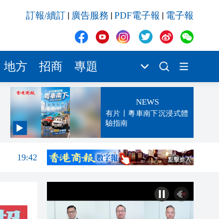
訂報/續訂
廣告服務
PDF電子報
電子報
|
|
|
地方
招商
專題
NEWS
有片丨粵車南下沉浸式體
驗指南
19:47
19:42
19:25
19:23
19:16