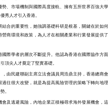
優勢、市場機制與國際高度接軌、擁有五所世界百強大
將優秀人才引入香港。
結合的重要性，她強調基礎科研是根基，關鍵在於如何
特營商環境和政策，為人才在相關產業和行業發展提供
國際學者的層次不斷提升。他認為香港在國際協作方面
吸引頂尖人才奠定了堅實基礎。
，由民建聯副主席立法會議員周浩鼎主持，香港總商會
跟過往很大改變，就是為提高風險管理的策略下轉向地
優勢。
會及逃避風險，內地企業正積極尋求海外發展機會，這