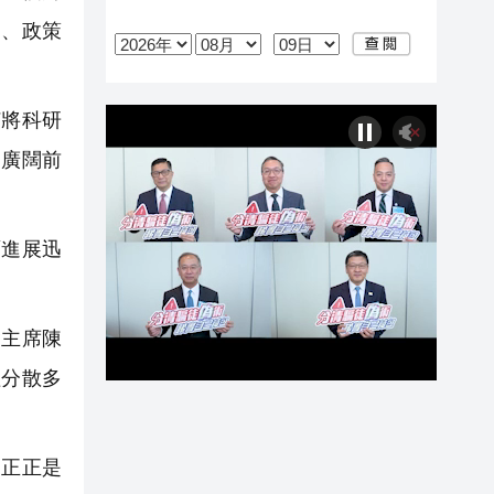
學、政策
將科研
了廣闊前
進展迅
主席陳
理分散多
正正是