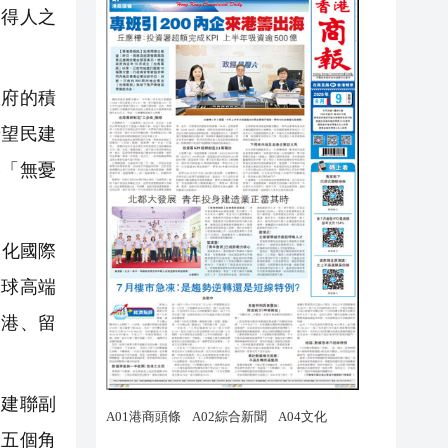
「得人之
府的積
希望民建
港「無憂
深化國際
全球高端
來港、留
建聯副
從五個角