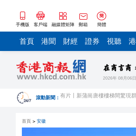
簡
手機版
客戶端
融媒體矩陣
郵箱
簡體
首頁
港聞
財經
證券
視聽
港
2026年 08月06
有片丨新蒲崗唐樓樓梯間驚現群
太古地產料本港寫字樓下半年負
滾動新聞：
【港商觀察】 金融機構搶灘跨
首頁
安徽
>
有片丨中大公布未來五年策略計
涉詐騙投資者逾4億日圓 兩時任