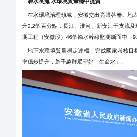
碧水長流 水環境質量穩中提質
在水環境治理領域，安徽交出亮眼答卷。地表水監
升2.2個百分點，長江、淮河、新安江干支流
期工程（安徽段）46個輸水幹線監測斷面中，9
地下水環境質量穩定達標，完成國家考核目標
率穩步提升，為千萬群眾守好「生命水」。