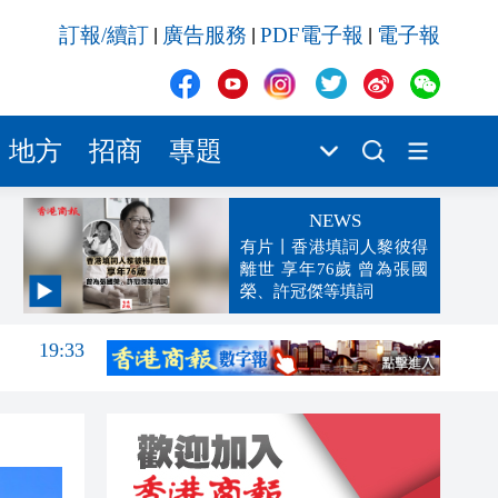
訂報/續訂
廣告服務
PDF電子報
電子報
|
|
|
地方
招商
專題
NEWS
有片丨香港填詞人黎彼得
離世 享年76歲 曾為張國
榮、許冠傑等填詞
19:33
19:15
18:42
18:18
18:16