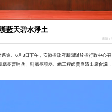
守護藍天碧水淨土
來源：
進。6月3日下午，安徽省政府新聞辦於省行政中心召開
廳廳長曹哨兵、副廳長項磊、總工程師賈良清出席會議