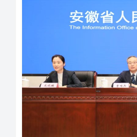
香港女中國書畫家協會會員作
有片丨墨西哥街頭一網紅直播時
有片〡壽司店雪糕「抹」櫃邊 