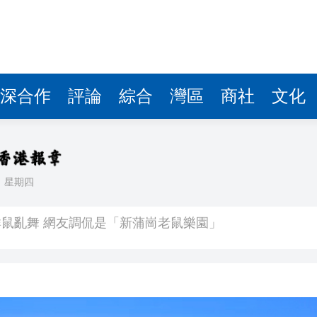
深合作
評論
綜合
灣區
商社
文化
日
星期四
鼠亂舞 網友調侃是「新蒲崗老鼠樂園」
續租租金比率收窄 太古廣場明年轉正
境金服
劃 建研究生專屬書院 提升學習體驗
銀行經理判囚3年