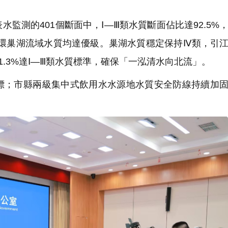
測的401個斷面中，Ⅰ—Ⅲ類水質斷面佔比達92.5%
及環巢湖流域水質均達優級。巢湖水質穩定保持Ⅳ類，引
1.3%達Ⅰ—Ⅲ類水質標準，確保「一泓清水向北流」。
；市縣兩級集中式飲用水水源地水質安全防線持續加固