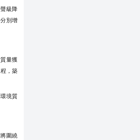
效聲級降
年分別增
態質量獲
工程，築
環境質
將圍繞