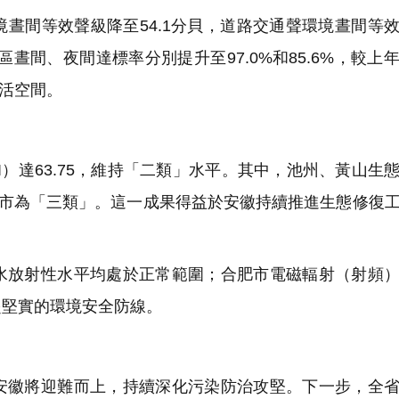
晝間等效聲級降至54.1分貝，道路交通聲環境晝間等
能區晝間、夜間達標率分別提升至97.0%和85.6%，較上
生活空間。
）達63.75，維持「二類」水平。其中，池州、黃山生
4市為「三類」。這一成果得益於安徽持續推進生態修復
放射性水平均處於正常範圍；合肥市電磁輻射（射頻）
起堅實的環境安全防線。
徽將迎難而上，持續深化污染防治攻堅。下一步，全省