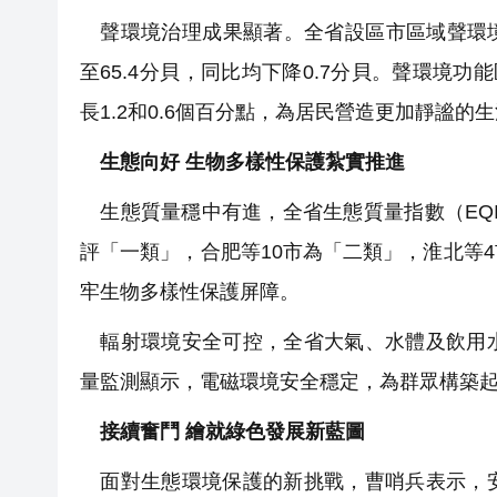
聲環境治理成果顯著。全省設區市區域聲環境
至65.4分貝，同比均下降0.7分貝。聲環境功
長1.2和0.6個百分點，為居民營造更加靜謐的
生態向好 生物多樣性保護紮實推進
生態質量穩中有進，全省生態質量指數（EQI
評「一類」，合肥等10市為「二類」，淮北等
牢生物多樣性保護屏障。
輻射環境安全可控，全省大氣、水體及飲用水
量監測顯示，電磁環境安全穩定，為群眾構築
接續奮鬥 繪就綠色發展新藍圖
面對生態環境保護的新挑戰，曹哨兵表示，安