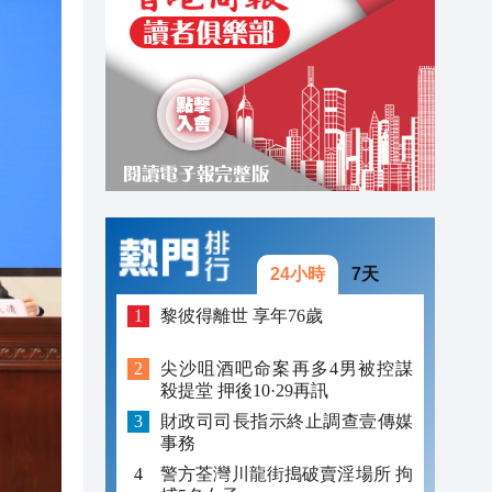
18:15
18:06
18:05
24小時
7天
黎彼得離世 享年76歲
尖沙咀酒吧命案再多4男被控謀
殺提堂 押後10·29再訊
財政司司長指示終止調查壹傳媒
事務
警方荃灣川龍街搗破賣淫場所 拘