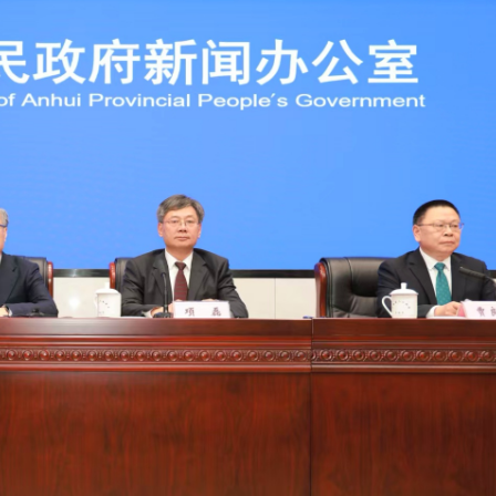
品展開幕
遭槍擊爆頭 當場斃命！
網民：做咩偷食我杯雪糕