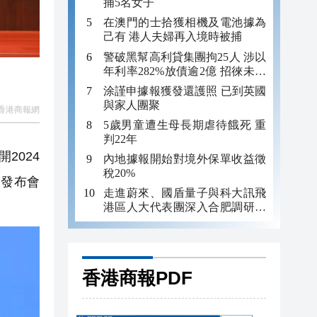
捕5名女子
在澳門的士拾獲相機及電池據為
己有 港人夫婦再入境時被捕
警破黑幫高利貸集團拘25人 涉以
年利率282%放債逾2億 招徠未成
年追數
涂謹申據報獲發還護照 已到英國
與家人團聚
香港商報網
5歲男童遭生母長期虐待餓死 重
判22年
2024
內地據報開始對境外保單收益徵
稅20%
，發布會
走進蔚來、國盾量子與科大訊飛
港區人大代表團深入合肥調研科
創成果
香港商報PDF