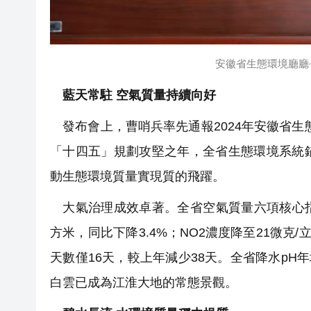
安徽省生態環境廳廳
藍天常駐 空氣質量持續向好
發布會上，曹哨兵率先通報2024年安徽省生態
「十四五」規劃攻堅之年，全省生態環境系統
動生態環境質量實現質的飛躍。
大氣治理成效卓著。全省空氣質量六項核心指標
方米，同比下降3.4%；NO2濃度降至21微克/
天數僅16天，較上年減少38天。全省降水pH年
白雲已成為江淮大地的常態景觀。