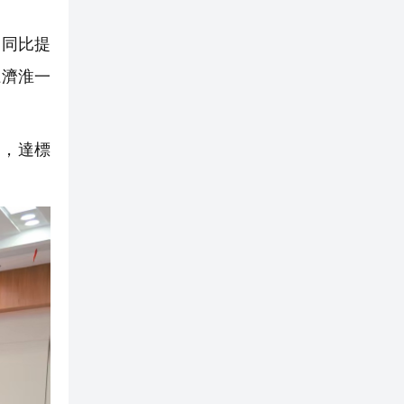
，同比提
江濟淮一
，達標