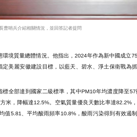
長曹哨兵介紹相關情況，並回答記者提問
環境質量總體情況。他指出，2024年作為新中國成立7
錨定美麗安徽建設目標，以藍天、碧水、淨土保衛戰為
全部達到國家二級標準，其中PM10年均濃度降至57
立方米，降幅達12.5%。空氣質量優良天數比率達82.2%
均值5.81、平均酸雨頻率10.8%，酸雨污染得到有效遏