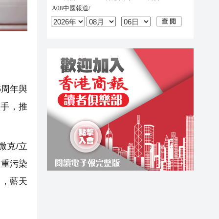
5周年與
抓手，推
微克/立
，重污染
制，藍天