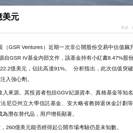
億美元
來源：
SR Ventures）近期一次非公開股份交易中估值飆升
自GSR IV基金內部文件，該基金持有小紅書8.47%股
22.2億美元，佔比高達91%。 分析指出，此次估值突
O注入強心劑。
收入來源。其投資者包括GGV紀源資本、真格基金等知
賓夕法尼亞州立大學信託基金、安大略省教師退休金計劃
而成為潛在替代品，用戶增長顯著。
260億美元能否經得起公開市場考驗仍是未知數。