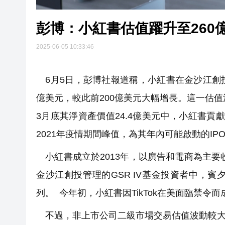
彭博：小紅書估值躍升至260
2025-06-05 10:33:46
6月5日，彭博社報道稱，小紅書在金沙江創投（G
億美元，較此前200億美元大幅增長。這一估值源
3月底其淨資產價值24.4億美元中，小紅書貢獻
2021年疫情期間峰值，為其年內可能啟動的IP
小紅書成立於2013年，以廣告和電商為主要
金沙江創投管理的GSR IV基金投資者中，
列。 今年初，小紅書因TikTok在美面臨禁令
不過，非上市公司二級市場交易估值波動較大，