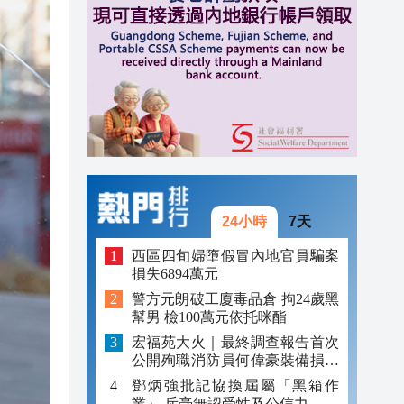
14:17
14:04
13:46
24小時
7天
西區四旬婦墮假冒內地官員騙案
損失6894萬元
警方元朗破工廈毒品倉 拘24歲黑
幫男 檢100萬元依托咪酯
宏福苑大火｜最終調查報告首次
公開殉職消防員何偉豪裝備損毀
照片
鄧炳強批記協換屆屬「黑箱作
業」 斥毫無認受性及公信力