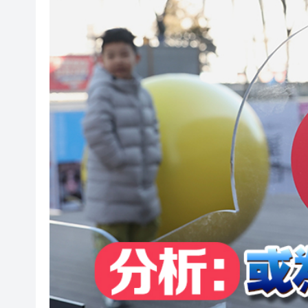
投資推廣署超額完成績效 上半年
國家防總對江蘇、安徽啟動防
受颱風「白海豚」影響 福建沿海