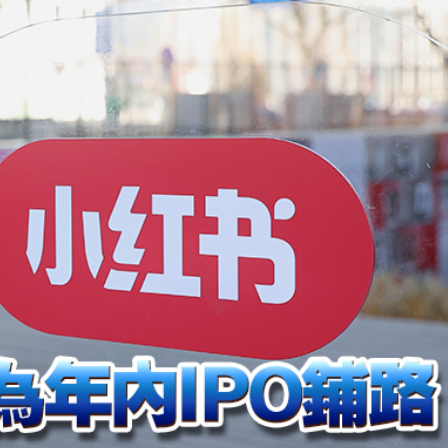
引資逾500億
汛防颱風四級應急響應
40條航線停航