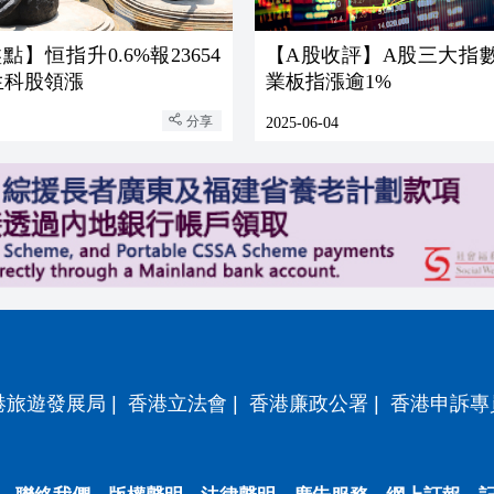
】恒指升0.6%報23654
【A股收評】A股三大指數
生科股領漲
業板指漲逾1%
分享
2025-06-04
港旅遊發展局
|
香港立法會
|
香港廉政公署
|
香港申訴專