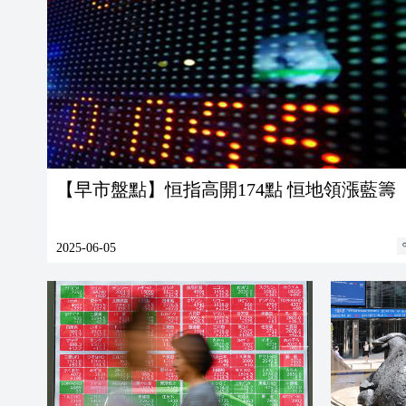
【早市盤點】恒指高開174點 恒地領漲藍籌
2025-06-05