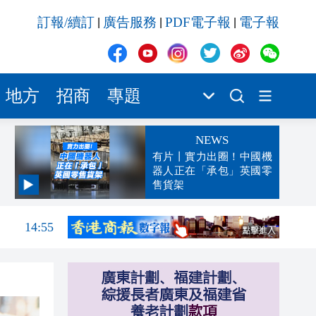
訂報/續訂
廣告服務
PDF電子報
電子報
|
|
|
地方
招商
專題
NEWS
有片丨實力出圈！中國機
器人正在「承包」英國零
售貨架
14:59
14:55
14:48
14:26
14:22