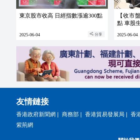
東京股市收高 日經指數漲逾300點
【收市盤點
點 車股
分享
2025-06-04
2025-06-04
友情鏈接
香港政府新聞網
|
商務部
|
香港貿易發展局
|
香
紫荊網