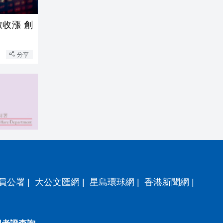
收漲 創
分享
員公署
|
大公文匯網
|
星島環球網
|
香港新聞網
|