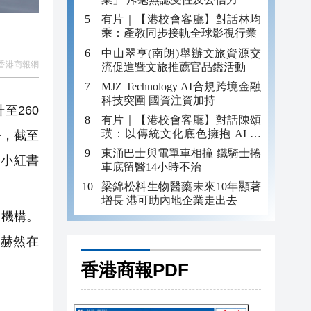
有片｜【港校會客廳】對話林均
乘：產教同步接軌全球影視行業
中山翠亨(南朗)舉辦文旅資源交
香港商報網
流促進暨文旅推薦官品鑑活動
MJZ Technology AI合規跨境金融
科技突圍 國資注資加持
至260
有片｜【港校會客廳】對話陳頌
瑛：以傳統文化底色擁抱 AI 藝
份，截至
術新發展
東涌巴士與電單車相撞 鐵騎士捲
破小紅書
車底留醫14小時不治
梁錦松料生物醫藥未來10年顯著
增長 港可助內地企業走出去
名機構。
等赫然在
香港商報PDF