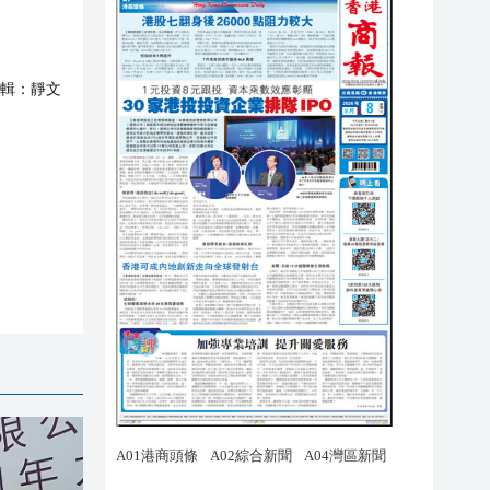
輯：
靜文