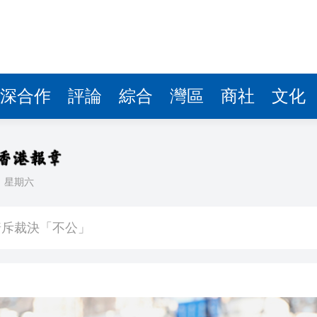
深合作
評論
綜合
灣區
商社
文化
日
星期六
 OpenAI暫停Astra部分研發工作
普斥裁決「不公」
到 共3人遇難
kBuddy AI分享會舉行
」——慶祝中國共產黨成立105周年名家作品展