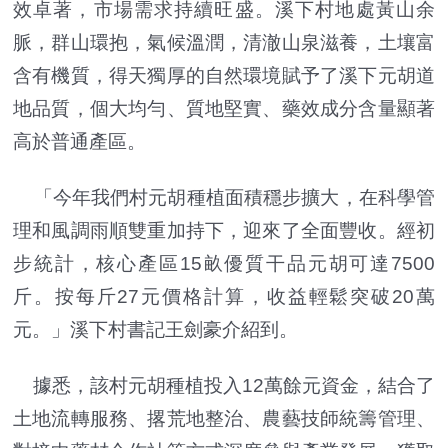
效卓著，市場需求持續旺盛。溪下村地處黃山余
脈，群山環抱，氣候溫潤，清澈山泉滋養，土壤富
含有機質，得天獨厚的自然環境賦予了溪下元胡道
地品質，個大均勻、質地堅實、藥效成分含量顯著
高於普通產區。
「今年我們村元胡種植面積穩步擴大，在科學管
理和風調雨順雙重加持下，迎來了全面豐收。經初
步統計，核心產區15畝優質干品元胡可達7500
斤。按每斤27元價格計算，收益輕鬆突破20萬
元。」溪下村書記王劍豪介紹到。
據悉，該村元胡種植投入12萬餘元資金，結合了
土地流轉服務、撂荒地整治、農藝技師統籌管理、