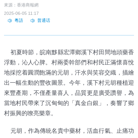
來源：香港商報網
2025-06-05 11:17
初夏時節，皖南黟縣宏潭鄉溪下村田間地頭藥香
浮動，沁人心脾。村兩委幹部們和村民正滿懷喜悅
地採挖着圓潤飽滿的元胡，汗水與笑容交織，描繪
出一幅生動的豐收圖景。今年，溪下村元胡種植迎
來豐產期，不僅產量喜人，品質更是廣受讚譽，為
當地村民帶來了沉甸甸的「真金白銀」，奏響了鄉
村振興的嘹亮樂章。
元胡，作為傳統名貴中藥材，活血行氣、止痛功