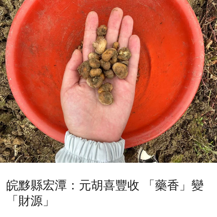
皖黟縣宏潭：元胡喜豐收 「藥香」變
「財源」