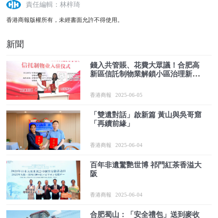
責任編輯：林梓琦
香港商報版權所有，未經書面允許不得使用。
新聞
錢入共管賬、花費大眾議！合肥高
新區信託制物業解鎖小區治理新
「密碼」
香港商報
2025-06-05
「雙遺對話」啟新篇 黃山與吳哥窟
「再續前緣」
香港商報
2025-06-04
百年非遺驚艷世博 祁門紅茶香溢大
阪
香港商報
2025-06-04
合肥蜀山：「安全禮包」送到麥收