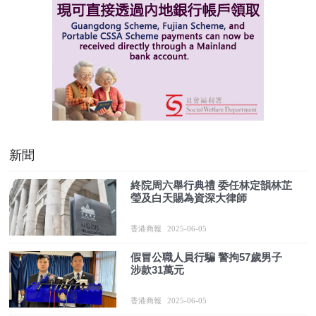
新聞
終院周六舉行典禮 委任林定韻林芷
瑩及白天賜為資深大律師
香港商報
2025-06-05
假冒公職人員行騙 警拘57歲男子
涉款31萬元
香港商報
2025-06-05