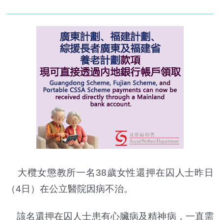
大欖女懲教所一名38歲女性還押在囚人士昨日
（4日）在公立醫院因病不治。
該名還押在囚人士患有心臟病及精神病，一直需