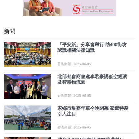
新聞
「平安紙」分享會舉行 助400街坊
認識相關法律知識
香港商報
2025-06-05
北部都會商會邀李君豪講低空經濟
及智慧物流園
香港商報
2025-06-05
​家鄉市集嘉年華今晚閉幕 家鄉特產
引人注目
香港商報
2025-06-05