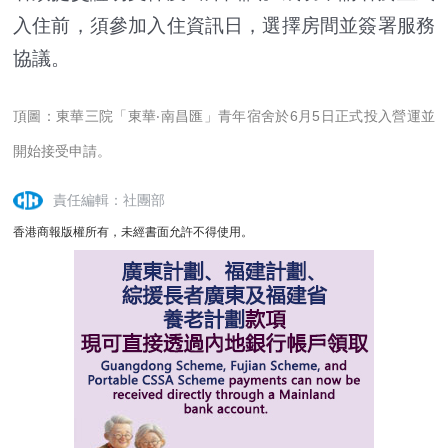
入住前，須參加入住資訊日，選擇房間並簽署服務
協議。
頂圖：
東華三院「東華‧南昌匯」青年宿舍於
6
月
5
日正式投入營運並
開始接受申請。
責任編輯：社團部
香港商報版權所有，未經書面允許不得使用。