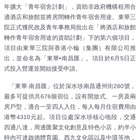
年擴大「青年宿舍計劃」，資助非政府機構租用合
適酒店和旅館並將房間轉作青年宿舍用途。東華三
院正式獲民政及青年事務局批出在「將酒店和旅館
轉作青年宿舍用途的資助計劃」下的第六個項目，
項目由東華三院與香港小輪（集團）有限公司推
出，並命名為「東華•南昌匯」。項目於6月5日正
式投入營運並開始接受申請。
「東華‧南昌匯」位於深水埗南昌通州街280號，
最多可提供共676個宿位，設有開放式、一房及兩
房戶型，適合一至四人入住，每人每月住宿費用由
港幣4310元起。項目位處深水埗核心地段，交通
四通八達，周邊匯聚文化創意及特色小店，約半小
時內可達啟德體育園、西九文化區以及中環等地，