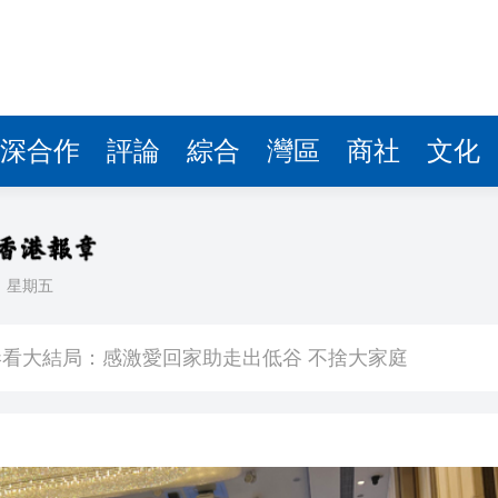
深合作
評論
綜合
灣區
商社
文化
日
星期五
敗維拉 180秒重溫全場精華
看大結局：感激愛回家助走出低谷 不捨大家庭
人入場 票尾經濟成效顯現
圓廠
銀髮男團「大四喜」：十年深厚情誼 有歡亦有淚 緬懷