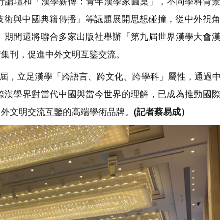
行論壇和「漢學薪傳：青年漢學家圓桌」，不同學科背
碼技術與中國典籍傳播」等議題展開思想碰撞，從中外視
。期間還將聯合多家出版社舉辦「第九屆世界漢學大會
術集刊，促進中外文明互鑒交流。
9屆，立足漢學「跨語言、跨文化、跨學科」屬性，通過
際漢學界對當代中國與當今世界的理解，已成為推動國
中外文明交流互鑒的高端學術品牌。
(記者蔡易成）