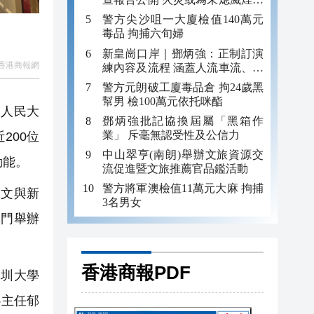
引發
警方尖沙咀一大廈檢值140萬元
毒品 拘捕六旬婦
新皇崗口岸｜鄧炳強：正制訂演
香港商報網
練內容及流程 涵蓋人流車流、緊
急應變等
警方元朗破工廈毒品倉 拘24歲黑
幫男 檢100萬元依托咪酯
國人民大
鄧炳強批記協換屆屬「黑箱作
業」 斥毫無認受性及公信力
200位
中山翠亨(南朗)舉辦文旅資源交
動能。
流促進暨文旅推薦官品鑑活動
警方將軍澳檢值11萬元大麻 拘捕
文與新
3名男女
專門舉辦
香港商報PDF
圳大學
心主任郁