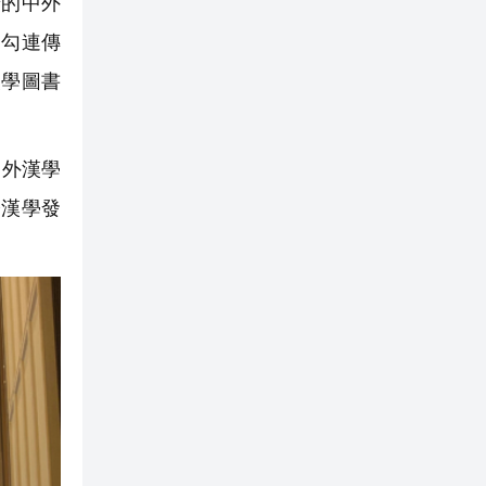
景的中外
角勾連傳
漢學圖書
中外漢學
際漢學發