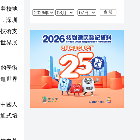
誌着校地
，深圳
技術支
向世界展
心的學術
促進世界
、中國人
貫通式培