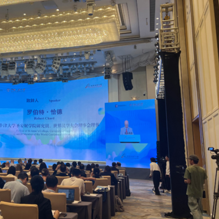
程式賬戶
品 便利灣區居民