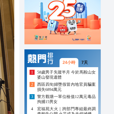
23:45
23:38
23:29
24小時
7天
58歲男子失蹤半月 今於馬鞍山女
婆山發現遺體
西區四旬婦墮假冒內地官員騙案
損失6894萬元
警方觀塘一單位檢值12萬元毒品
拘捕15男女
宏福苑大火｜跨部門專組最終調
查報告公開 火災或為未熄滅煙頭