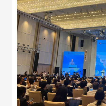
叔」黎彼得
入境處反非法勞工行動拘12人
社署籲市民提防偽冒社署通訊
李家超：鼓勵保險業開發跨境產