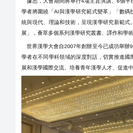
據悉，大會期間將舉行4場主旨演講、6個平
學者將圍繞「AI與漢學研究範式變革」「數
統與現代、理論和技術，呈現漢學研究新範式
展」，薈萃多個系列漢學研究叢書、譯作和學
世界漢學大會自2007年創辦至今已成功舉辦
學者在不同學科領域的深度對話，切實推進國
展和漢學國際交流、培養青年漢學人才、促進