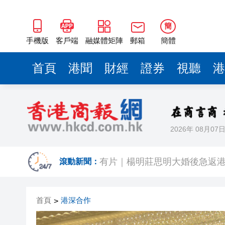
簡
手機版
客戶端
融媒體矩陣
郵箱
簡體
首頁
港聞
財經
證券
視聽
港
2026年 08月07
有片｜拜仁2:1擊
有片｜楊明莊思明大婚後急返港
滾動新聞：
羅淑佩：三場足球賽事逾12萬
首頁
港深合作
>
SK海力士斥逾3000億建兩座晶
有片丨【《愛回家》迎大結局】