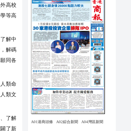
中外高校
大學等高
了解中
新，解碼
部願同各
人類命
為人類文
、了解
開闢了新