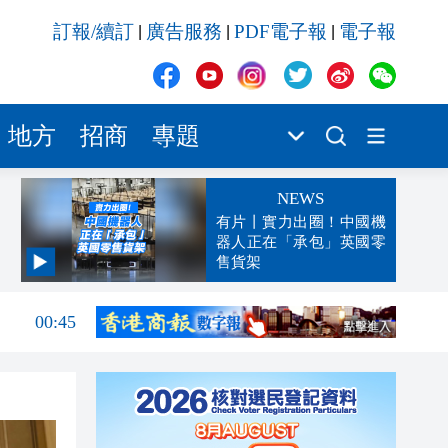
訂報/續訂
廣告服務
PDF電子報
電子報
|
|
|
地方
招商
專題
NEWS
有片丨實力出圈！中國機
器人正在「承包」英國零
售貨架
04:29
00:45
00:26
00:16
「豹
23:58