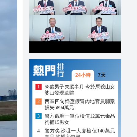
21:30
21:29
21:01
24小時
7天
58歲男子失蹤半月 今於馬鞍山女
婆山發現遺體
西區四旬婦墮假冒內地官員騙案
損失6894萬元
警方觀塘一單位檢值12萬元毒品
拘捕15男女
警方尖沙咀一大廈檢值140萬元
毒品 拘捕六旬婦