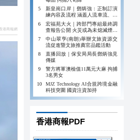
新皇崗口岸｜鄧炳強：正制訂演
練內容及流程 涵蓋人流車流、緊
急應變等
宏福苑大火｜跨部門專組最終調
香港商報網
查報告公開 火災或為未熄滅煙頭
引發
中山翠亨(南朗)舉辦文旅資源交
流促進暨文旅推薦官品鑑活動
直播回放｜保安局局長鄧炳強見
傳媒
警方將軍澳檢值11萬元大麻 拘捕
3名男女
MJZ Technology AI合規跨境金融
科技突圍 國資注資加持
香港商報PDF