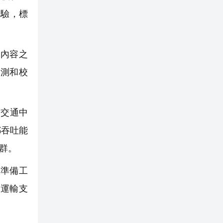
檢驗，標
設內容之
測和校
合交通中
郵吞吐能
群。
準備工
運輸支