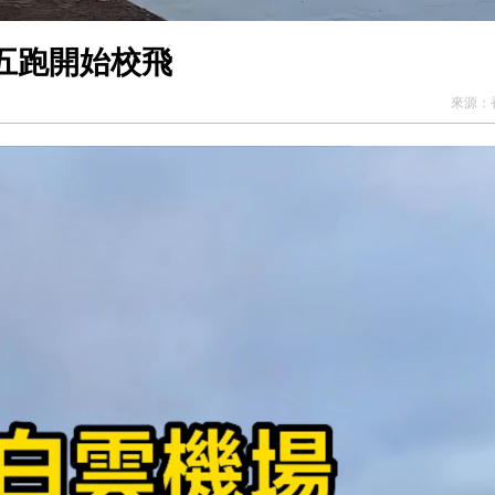
五跑開始校飛
來源：