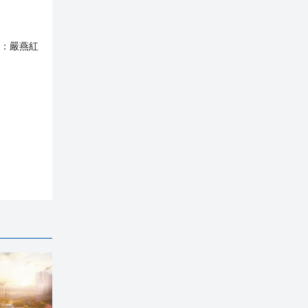
：
嚴燕紅