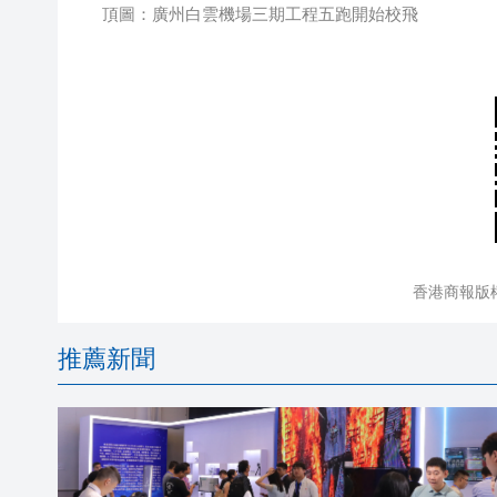
頂圖：廣州白雲機場三期工程五跑開始校飛
香港商報版
推薦新聞