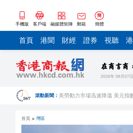
簡
手機版
客戶端
融媒體矩陣
郵箱
簡體
首頁
港聞
財經
證券
視聽
港
2026年 08月07
相約深圳，見證
美勞動力市場迅速降溫 美元指
滾動新聞：
路易斯迪亞斯轟世界波 拜仁2:
首頁
灣區
>
有片丨宇樹科技IPO路演現場 
美7月非農職位突轉跌2.3萬 