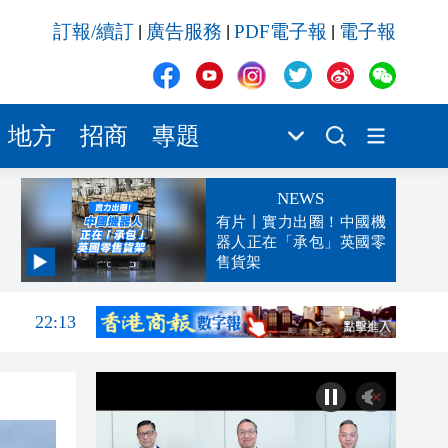
訂報/續訂
廣告服務
PDF電子報
電子報
|
|
|
地方
招商
專題
NEWS
有片丨實力出圈！中國機
器人正在「承包」英國零
售貨架
22:22
22:13
22:05
21:57
21:41