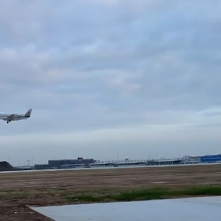
年深圳體育消費嘉年華啟動
建灣區拔尖人才培育新平台 石門教育集團與佛山暨大港澳子弟學校簽約
場首度登場 旅客讚方便精準