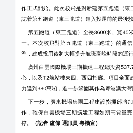
作正式開始。此次校飛是對新建第五跑道（東
誌着第五跑道（東三跑道）進入投運前的最後
第五跑道（東三跑道）全長3600米、寬4
一。本次校飛對第五跑道（東三跑道）的通信
準，建成投用後將大幅提升航班高峰時段的運
廣州白雲國際機場三期擴建工程總投資537.
心，以及T2航站樓東四、西四指廊。項目全面
力達到380萬噸，進一步鞏固其作為粵港澳大
下一步，廣東機場集團工程建設指揮部將加
作，確保白雲機場三期擴建工程如期高質量完
撐。
（記者 盧偉 通訊員 粵機宣）