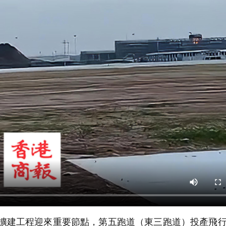
期擴建工程迎來重要節點，第五跑道（東三跑道）投產飛