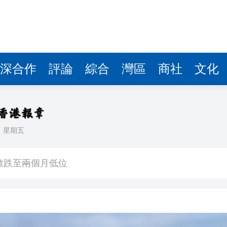
深合作
評論
綜合
灣區
商社
文化
日
星期五
奇蹟 「熱帶雨林」文藝生態展現國際傳播力量
數跌至兩個月低位
1挫維拉
CEO王興興發聲：讓人工智能為社會服務
美聯儲減息預期升溫