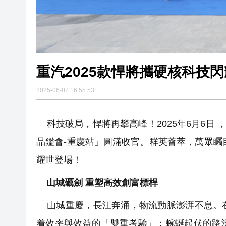
重汽2025款悍將攜硬核科技
2025-06-07 16:55:53
科技破局，悍將再攀高峰！2025年6月6日 ，
品鑑會-重慶站」圓滿收官。群英薈萃，萬眾矚
耀世登場！
山城礪劍 重塑高效創富標桿
山城重慶，長江奔涌，物流動脈澎湃不息。在
着效率與效益的「雙重考驗」：蜿蜒起伏的路