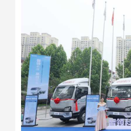
颱風「白海豚」強勢入東海
宏福苑大火｜最终調查報告曝光
有片｜拜仁2:1擊