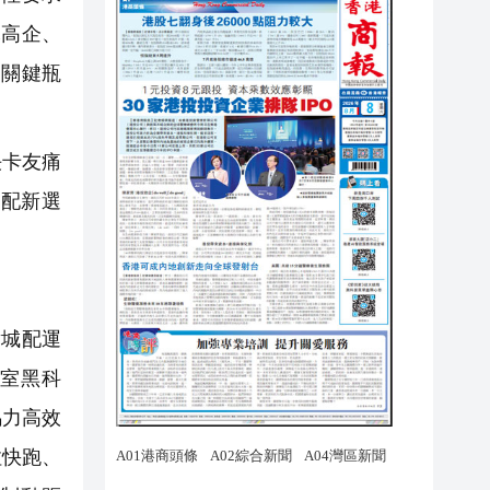
耗高企、
的關鍵瓶
決卡友痛
配新選
對城配運
室黑科
馬力高效
拉快跑、