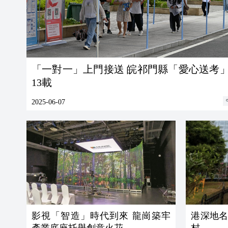
「一對一」上門接送 皖祁門縣「愛心送考
13載
2025-06-07
影視「智造」時代到來 龍崗築牢
港深地