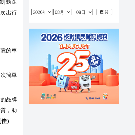
制動距
一次出行
可靠的車
一次簡單
新的品牌
品質，助
劉佳）