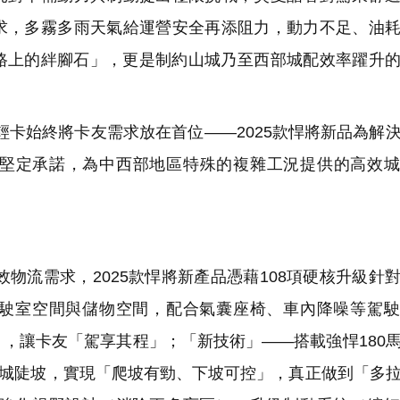
求，多霧多雨天氣給運營安全再添阻力，動力不足、油
路上的絆腳石」，更是制約山城乃至西部城配效率躍升
卡始終將卡友需求放在首位——2025款悍將新品為解
堅定承諾，為中西部地區特殊的複雜工況提供的高效城
流需求，2025款悍將新產品憑藉108項硬核升級針
駛室空間與儲物空間，配合氣囊座椅、車內降噪等駕駛
，讓卡友「駕享其程」；「新技術」——搭載強悍180
山城陡坡，實現「爬坡有勁、下坡可控」，真正做到「多