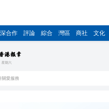
深合作
評論
綜合
灣區
商社
文化
日
星期六
16人灼傷
升關愛服務
獎項60年來首位中國畫家
顯 30家港投投資企業排隊IPO