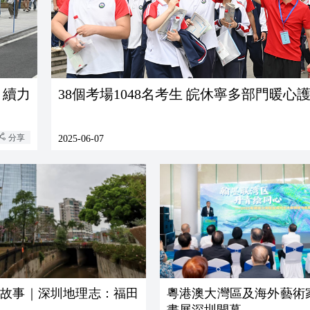
」續力
38個考場1048名考生 皖休寧多部門暖心
分享
2025-06-07
名故事｜深圳地理志：福田
粵港澳大灣區及海外藝術