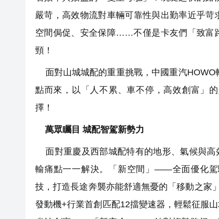
嚴苛，高效物流對車輛可靠性與出勤率近乎苛
空間侷促、安全保障……不僅是卡友們「致富
頸！
面對山城城配的重重挑戰，中國重汽HOWO輕
點而來，以「人不累、車不停，高效創富」的
擇！
萬眾矚目 城配智駕新勢力
面對重慶及西部城配特有的地形、氣候與高效物
輸痛點一一解決。「新空間」——全面優化駕
技，打造長途奔襲亦能舒適無憂的「移動之家」
發動機+行業首創匹配12擋變速器，輕鬆征服