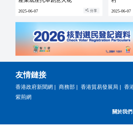
產業底座托舉創意火花
村
分享
2025-06-07
2025-06-07
友情鏈接
香港政府新聞網
|
商務部
|
香港貿易發展局
|
香
紫荊網
關於我們