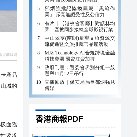
鄧炳強批記協換屆屬「黑箱作
業」 斥毫無認受性及公信力
有片｜【港校會客廳】對話林均
乘：產教同步接軌全球影視行業
中山翠亨(南朗)舉辦文旅資源交
流促進暨文旅推薦官品鑑活動
MJZ Technology AI合規跨境金融
香港商報網
科技突圍 國資注資加持
政府刊憲：選委會界別分組一般
選舉11月22日舉行
輕卡產品
直播回放｜保安局局長鄧炳強見
在山城的
傳媒
香港商報PDF
樣面臨
適性要求