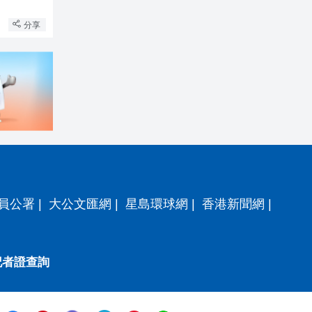
分享
員公署
|
大公文匯網
|
星島環球網
|
香港新聞網
|
記者證查詢