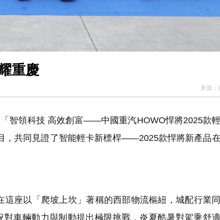
閃耀重慶
來源：
「智領科技 高效創富——中國重汽HOWO悍將2025款
目，共同見證了智能輕卡新標桿——2025款悍將新產品
這座以「爬坡上坎」著稱的西部物流樞紐，城配行業同
況對車輛動力與制動提出極限挑戰，炎夏酷暑對駕乘舒