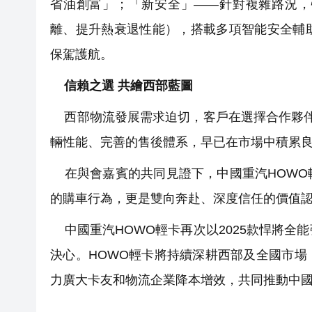
省油創富」；「新安全」——針對複雜路況，
離、提升熱衰退性能），搭載多項智能安全輔
保駕護航。
信賴之選 共繪西部藍圖
西部物流發展需求迫切，客戶在選擇合作夥伴
輛性能、完善的售後體系，早已在市場中積累
在與會嘉賓的共同見證下，中國重汽HOWO
的購車行為，更是雙向奔赴、深度信任的價值
中國重汽HOWO輕卡再次以2025款悍將全
決心。HOWO輕卡將持續深耕西部及全國市
力廣大卡友和物流企業降本增效，共同推動中