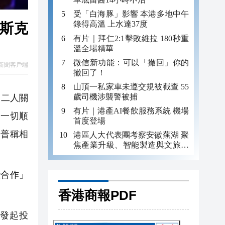
受「白海豚」影響 本港多地中午
錄得高溫 上水達37度
馬斯克
有片｜拜仁2:1擊敗維拉 180秒重
溫全場精華
微信新功能：可以「撤回」你的
新聞客戶端
撤回了！
山頂一私家車未遵交規被截查 55
歲司機涉襲警被捕
，二人關
有片｜港產AI餐飲服務系統 機場
「一切順
首度登場
朗普稱相
港區人大代表團考察安徽蕪湖 聚
焦產業升級、智能製造與文旅融
合
些合作」
香港商報PDF
發起投