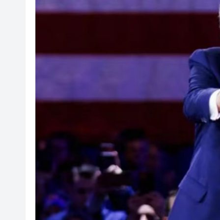
以滬深港澳為橋 連結全球新規
商事調解大賽圓滿舉辦
逾百體育界精英齊聚青途研討會
【財通AH】勤浩醫藥「回血」再
賭壓頂