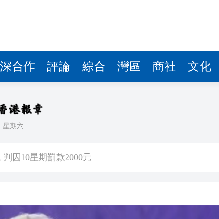
深合作
評論
綜合
灣區
商社
文化
日
星期六
0公斤懷疑大麻花 拘兩內地漢
判囚10星期罰款2000元
天地啟幕 開啟設計生活新篇章
能性有多大？
青年魯班選舉2026頒獎典禮今舉行 甯漢豪稱政府和建造業議會做好培訓工作