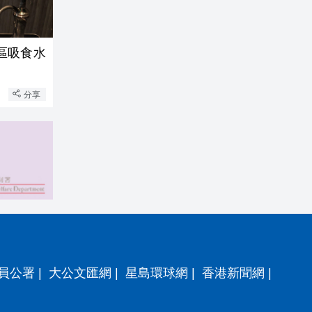
區吸食水
分享
員公署
|
大公文匯網
|
星島環球網
|
香港新聞網
|