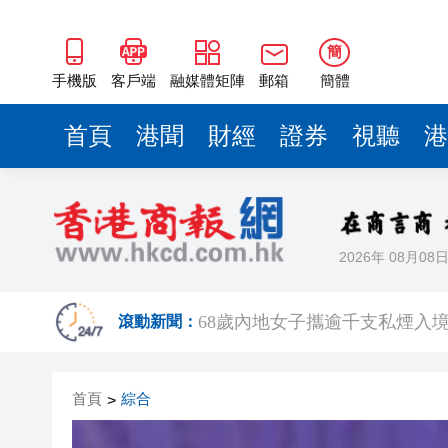
簡
手機版
客戶端
融媒體矩陣
郵箱
簡體
首頁
港聞
財經
證券
視聽
港
2026年 08月08
機場一日偵破兩宗販毒案 檢近1
68歲內地女子攜逾千支私煙入境 
滾動新聞：
Fabrique華南首店深圳萬像
首頁
綜合
>
【經濟瞭望】全球通脹回升可