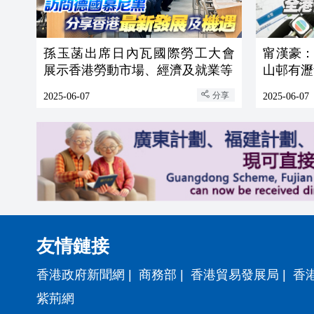
孫玉菡出席日內瓦國際勞工大會
甯漢豪
展示香港勞動市場、經濟及就業等
山邨有瀝
分享
2025-06-07
2025-06-07
友情鏈接
香港政府新聞網
|
商務部
|
香港貿易發展局
|
香
紫荊網