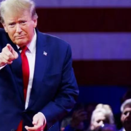
則 第三屆滬深港國際法律服務大會暨第二屆「和・界」
 建言獻策推動體育產業化
次遞表港股！營收暴漲1786倍背後：資不抵債，9.9億