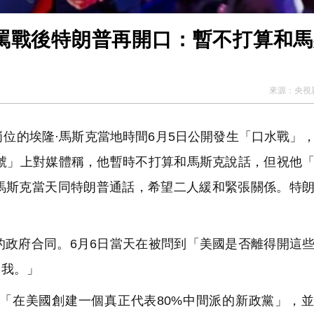
 罵戰後特朗普再開口：暫不打算和
來源：
央視
位的埃隆·馬斯克當地時間6月5日公開發生「口水戰」
一號」上對媒體稱，他暫時不打算和馬斯克說話，但祝他
馬斯克當天同特朗普通話，希望二人緩和緊張關係。特
政府合同。6月6日當天在被問到「美國是否離得開這
了我。」
在美國創建一個真正代表80%中間派的新政黨」，並