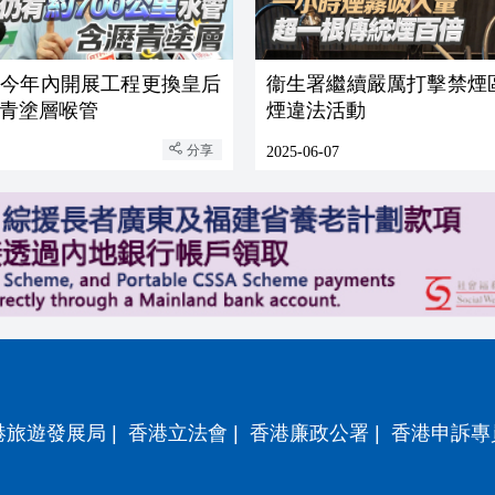
：今年內開展工程更換皇后
衞生署繼續嚴厲打擊禁煙
青塗層喉管
煙違法活動
分享
2025-06-07
港旅遊發展局
|
香港立法會
|
香港廉政公署
|
香港申訴專