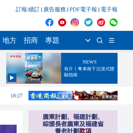
訂報/續訂
廣告服務
PDF電子報
電子報
|
|
|
地方
招商
專題
NEWS
有片丨粵車南下沉浸式體
驗指南
18:31
18:27
17:56
17:24
17:17