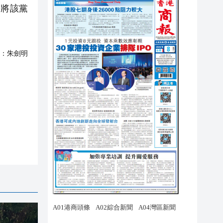
同將該黨
：
朱劍明