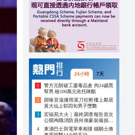
跨境
16:59
16:54
元對
16:41
24小時
7天
警方元朗破工廈毒品倉 拘24歲黑
幫男 檢100萬元依托咪酯
因噪音滋擾用菜刀狂斬樓上鄰居
黃大仙上邨四旬男子墮斃
宏福苑大火｜最終調查報告首次
公開殉職消防員何偉豪裝備損毀
照片
東涌巴士與電單車相撞 鐵騎士捲
車底留醫14小時不治