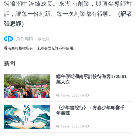
術浪潮中淬鍊成長。來湖南創業，與頂尖導師對
話，讓每一份創新、每一次創業都有得聊。
（記者
張思靜）
責任編輯：嚴燕紅
香港商報版權所有，未經書面允許不得使用。
新聞
端午假期湖南累計接待遊客1728.81
萬人次
香港商報
2025-06-03
《少年書院行》：青春少年叩響千
年書院
香港商報
2025-06-03