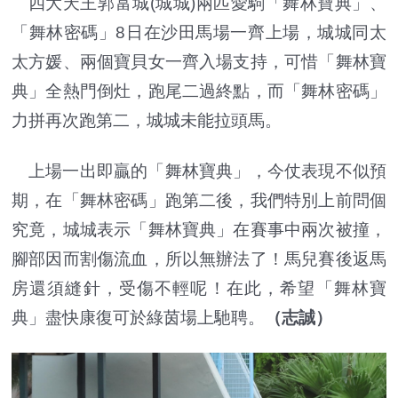
四大天王郭富城(城城)兩匹愛駒「舞林寶典」、
「舞林密碼」8日在沙田馬場一齊上場，城城同太
太方媛、兩個寶貝女一齊入場支持，可惜「舞林寶
典」全熱門倒灶，跑尾二過終點，而「舞林密碼」
力拼再次跑第二，城城未能拉頭馬。
上場一出即贏的「舞林寶典」，今仗表現不似預
期，在「舞林密碼」跑第二後，我們特別上前問個
究竟，城城表示「舞林寶典」在賽事中兩次被撞，
腳部因而割傷流血，所以無辦法了！馬兒賽後返馬
房還須縫針，受傷不輕呢！在此，希望「舞林寶
典」盡快康復可於綠茵場上馳聘。
（志誠）