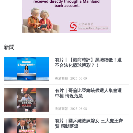
新聞
有片丨【港商時評】黑賭猖獗！還
不合法化籃球博彩？！
香港商報
2025-06-09
有片｜哥倫比亞總統候選人集會遭
中槍 情況危急
香港商報
2025-06-08
有片｜國乒總教練嫁女 三大魔王齊
賀 感動落淚