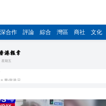
深合作
評論
綜合
灣區
商社
文化
日
星期五
器
.8 萬億港元
均乘：產教同步接軌全球影視行業
續深化香港與東盟成員國交流合作
產品形態