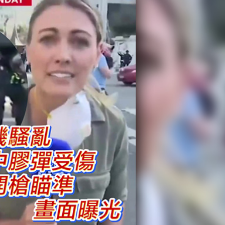
損失6894萬元
瑛：以傳統文化底色擁抱 AI 藝術新發展
港上市 逾30家排隊申請IPO