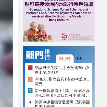
15:42
15:36
15:34
24小時
7天
58歲男子失蹤半月 今於馬鞍山女
婆山發現遺體
今晚085期六合彩1注獨中派1911
萬元
新一批銀債每手1萬元 保底息高
達4.25厘 8月21日起可申購 發行
金額最多550億
涂謹申據報獲發還護照 已到英國
與家人團聚