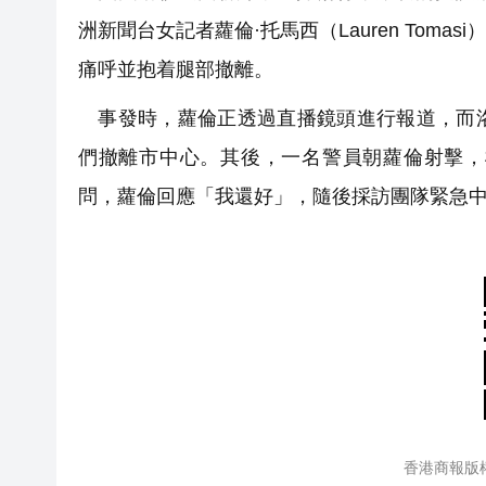
洲新聞台女記者蘿倫·托馬西（Lauren To
痛呼並抱着腿部撤離。
事發時，蘿倫正透過直播鏡頭進行報道，而洛
們撤離市中心。其後，一名警員朝蘿倫射擊，
問，蘿倫回應「我還好」，隨後採訪團隊緊急
香港商報版