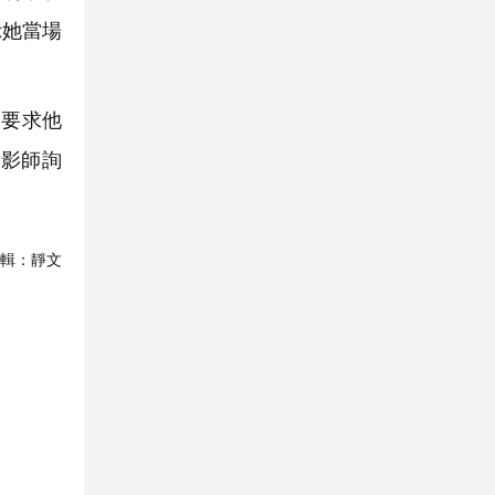
示她當場
要求他
影師詢
輯：
靜文