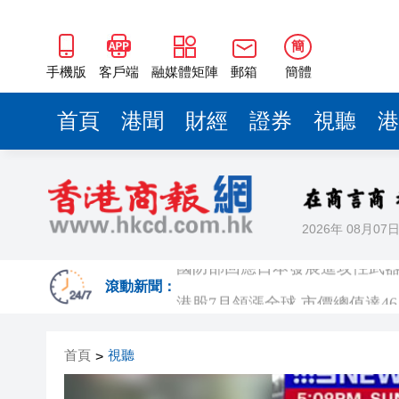
簡
手機版
客戶端
融媒體矩陣
郵箱
簡體
首頁
港聞
財經
證券
視聽
港
2026年 08月07
國防部回應日本發展進攻性武
港股7月領漲全球 市價總值達‌46
滾動新聞：
有片｜【港校會客廳】對話林
首頁
視聽
>
李家超晤東盟秘書長高金洪 繼
王興興：宇樹科技將探索更多