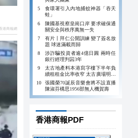
食環署引入內地捕蚊神器「吞天
蛙」
陳國基視察皇崗口岸 要求確保通
香港商報網
關安全與秩序萬無一失
有片〡拜仁公開訓練 變了簽名放
題 球迷滿載而歸
涉詐騙投資者逾4億日圓 兩時任
銀行經理判囚3年
太古地產料本港寫字樓下半年負
續租租金比率收窄 太古廣場明年
轉正
張國榮70誕辰音樂會將不設直播
陳淑芬構思1956部無人機賀壽
香港商報PDF