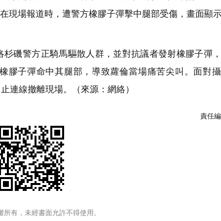
masi）在現場報道時，遭警方橡膠子彈擊中腿部受傷，畫面顯
杉磯警方正騎馬驅散人群，並對抗議者發射橡膠子彈，
橡膠子彈命中其腿部，導致蘿倫當場痛苦尖叫。面對攝
中止連線撤離現場。（來源：網絡）
責任編
權所有，未經書面允許不得使用。