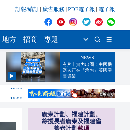
訂報/續訂
廣告服務
PDF電子報
電子報
|
|
|
地方
招商
專題
NEWS
有片丨實力出圈！中國機
器人正在「承包」英國零
售貨架
16:10
16:05
15:54
15:53
15:47