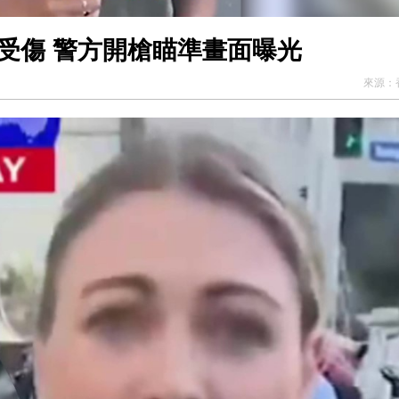
受傷 警方開槍瞄準畫面曝光
來源：