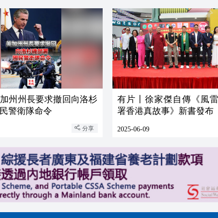
美加州州長要求撤回向洛杉
有片丨徐家傑自傳《風雷
民警衛隊命令
署香港真故事》新書發布
分享
2025-06-09