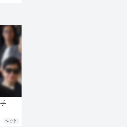
牽手
分享