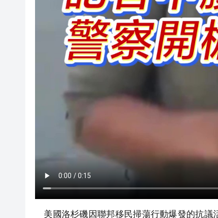
美國洛杉磯因聯邦移民掃蕩行動爆發的抗議活