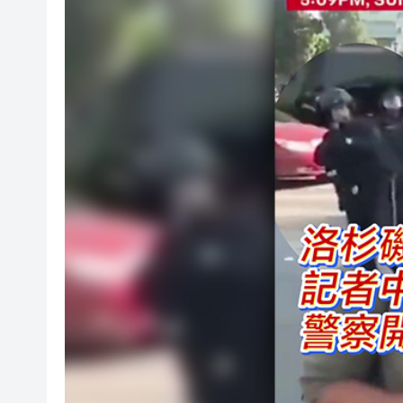
西區四旬婦墮假冒內地官員騙案 
有片｜【港校會客廳】對話陳頌
陳家齊：港投11家被投企業已在