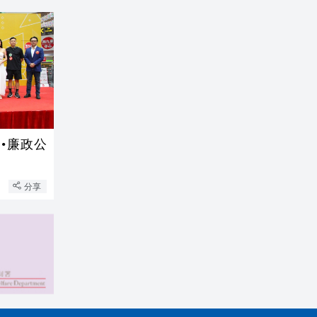
•廉政公
分享