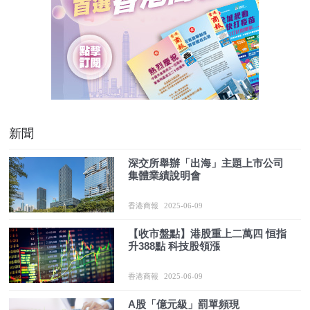
新聞
深交所舉辦「出海」主題上市公司
集體業績說明會
香港商報
2025-06-09
【收市盤點】港股重上二萬四 恒指
升388點 科技股領漲
香港商報
2025-06-09
A股「億元級」罰單頻現