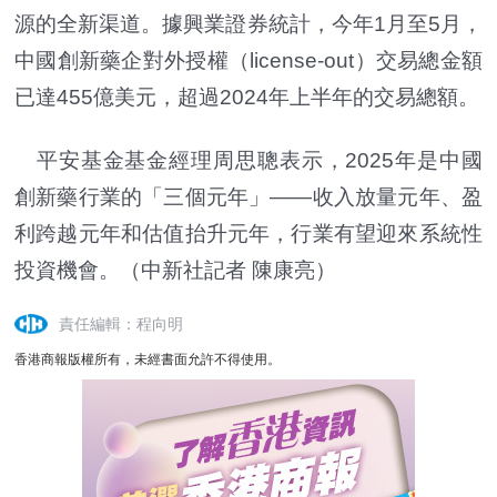
源的全新渠道。據興業證券統計，今年1月至5月，
中國創新藥企對外授權（license-out）交易總金額
已達455億美元，超過2024年上半年的交易總額。
平安基金基金經理周思聰表示，2025年是中國
創新藥行業的「三個元年」——收入放量元年、盈
利跨越元年和估值抬升元年，行業有望迎來系統性
投資機會。（中新社記者 陳康亮）
責任編輯：程向明
香港商報版權所有，未經書面允許不得使用。