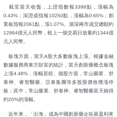
截至當天收盤，上證指數報3399點，漲幅為
0.43%；深證成指報10250點，漲幅為0.65%；創
業板指報2061點，漲1.07%。滬深兩市成交總額約
12864億元人民幣，較上一個交易日放量約1344億
元人民幣。
板塊方面，當天A股大多數板塊上漲。根據金融
數據服務商東方財富的統計，當天創新藥概念板塊
上漲4.48%，漲幅居前。個股方面，常山藥業、舒
泰神、睿智醫藥、亞泰集團等多股股價收穫漲停
板；其中，常山藥業、舒泰神、睿智醫藥當天錄得
約20%的漲幅。
近年來，「出海」成為中國創新藥企拓展盈利來