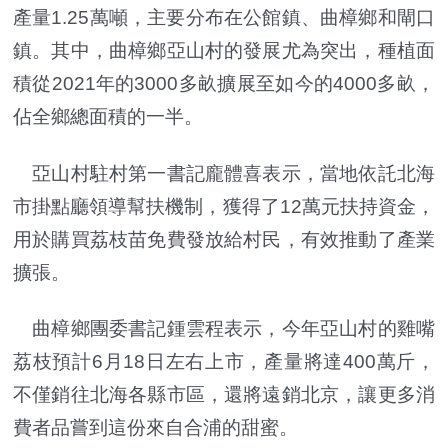
產量1.25萬噸，主要分布在公館鎮、曲樟鄉和閘口
鎮。其中，曲樟鄉亞山村的發展尤為突出，種植面
積從2021年的3000多畝擴展至如今的4000多畝，
佔全鄉總面積的一半。
亞山村駐村第一書記龐體喜表示，當地依託北海
市掛點廳領導幫扶機制，獲得了12萬元扶持資金，
用於購買荔枝苗免費發放給村民，有效推動了產業
擴張。
曲樟鄉團委書記鍾雲程表示，今年亞山村的雞嘴
荔枝預計6月18日左右上市，產量將達400萬斤，
不僅銷往北海各縣市區，還將遠銷北京，讓更多消
費者品嘗到這份來自合浦的甜蜜。