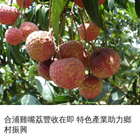
合浦雞嘴荔豐收在即 特色產業助力鄉
村振興