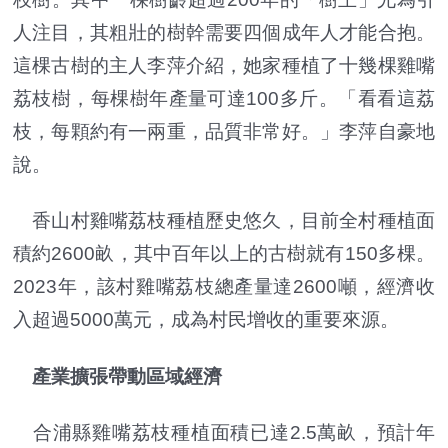
人注目，其粗壯的樹幹需要四個成年人才能合抱。
這棵古樹的主人李萍介紹，她家種植了十幾棵雞嘴
荔枝樹，每棵樹年產量可達100多斤。「看看這荔
枝，每顆約有一兩重，品質非常好。」李萍自豪地
說。
香山村雞嘴荔枝種植歷史悠久，目前全村種植面
積約2600畝，其中百年以上的古樹就有150多棵。
2023年，該村雞嘴荔枝總產量達2600噸，經濟收
入超過5000萬元，成為村民增收的重要來源。
產業擴張帶動區域經濟
合浦縣雞嘴荔枝種植面積已達2.5萬畝，預計年