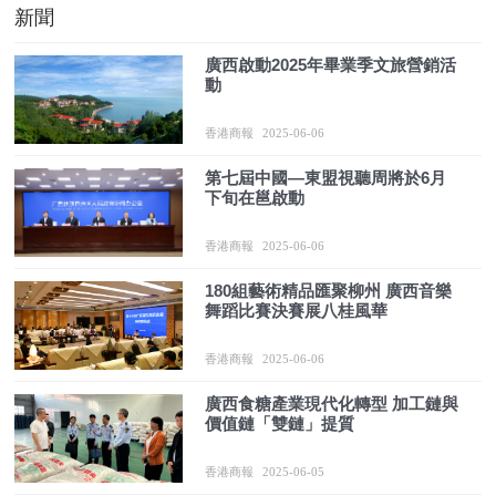
新聞
廣西啟動2025年畢業季文旅營銷活
動
香港商報
2025-06-06
第七屆中國—東盟視聽周將於6月
下旬在邕啟動
香港商報
2025-06-06
180組藝術精品匯聚柳州 廣西音樂
舞蹈比賽決賽展八桂風華
香港商報
2025-06-06
廣西食糖產業現代化轉型 加工鏈與
價值鏈「雙鏈」提質
香港商報
2025-06-05