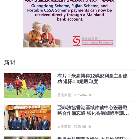
新聞
有片丨米高博得12碼彭利拿主射建
功 港隊1:0絕殺印度
香港商報
2025-06-10
亞非法協香港區域仲裁中心簽署戰
略合作備忘錄 強化香港國際爭議解
決樞紐地位
香港商報
2025-06-10