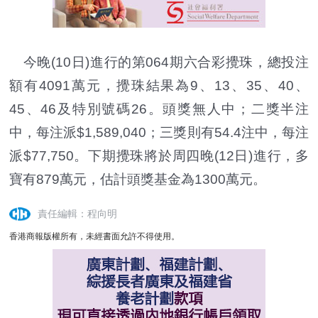
今晚(10日)進行的第064期六合彩攪珠，總投注
額有4091萬元，攪珠結果為9、13、35、40、
45、46及特別號碼26。頭獎無人中；二獎半注
中，每注派$1,589,040；三獎則有54.4注中，每注
派$77,750。下期攪珠將於周四晚(12日)進行，多
寶有879萬元，估計頭獎基金為1300萬元。
責任編輯：程向明
香港商報版權所有，未經書面允許不得使用。